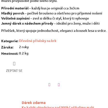
můžeš přizpůsobit podle svého stylu.
Přírodní materiál
– každý kus je originál cca 3x3cm
Hladký povrch
– pečlivě broušeno a ošetřeno pro příjemné nošení
Volitelné zapínání
– zvol si délku či styl, který ti vyhovuje
Jemný dárek s nádechem přírody
– ideální pro ženy, muže i děti
Přívěšek, který spojuje jednoduchost, eleganci a kousek lesa u srdce.
Dřevěné přívěsky na krk
Kategorie
:
2 roky
Záruka
:
0.2 kg
Hmotnost
:
ZEPTAT SE
Twitter
Facebook
Dárek zdarma
Ke každé objednávce nad 900kč přibalíme malé