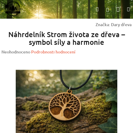
Přejít
Nák
Hledat
na
Přihlášen
obsah
koší
Značka:
Dary dřeva
Náhrdelník Strom života ze dřeva –
symbol síly a harmonie
Průměrné
Neohodnoceno
Podrobnosti hodnocení
hodnocení
produktu
je
0,0
z
5
hvězdiček.