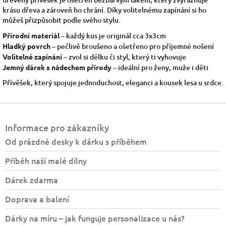
krásu dřeva a zároveň ho chrání. Díky volitelnému zapínání si ho
můžeš přizpůsobit podle svého stylu.
Přírodní materiál
– každý kus je originál cca 3x3cm
Hladký povrch
– pečlivě broušeno a ošetřeno pro příjemné nošení
Volitelné zapínání
– zvol si délku či styl, který ti vyhovuje
Jemný dárek s nádechem přírody
– ideální pro ženy, muže i děti
Přívěšek, který spojuje jednoduchost, eleganci a kousek lesa u srdce.
Z
á
Informace pro zákazníky
p
a
Od prázdné desky k dárku s příběhem
t
Příběh naší malé dílny
í
Dárek zdarma
Doprava a balení
Dárky na míru – jak funguje personalizace u nás?