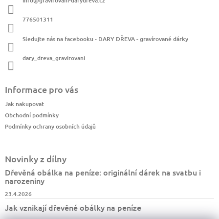
info
@
gravirovani-darydreva.cz
776501311
Sledujte nás na facebooku - DARY DŘEVA - gravírované dárky
dary_dreva_gravirovani
Informace pro vás
Jak nakupovat
Obchodní podmínky
Podmínky ochrany osobních údajů
Novinky z dílny
Dřevěná obálka na peníze: originální dárek na svatbu i
narozeniny
23.4.2026
Jak vznikají dřevěné obálky na peníze