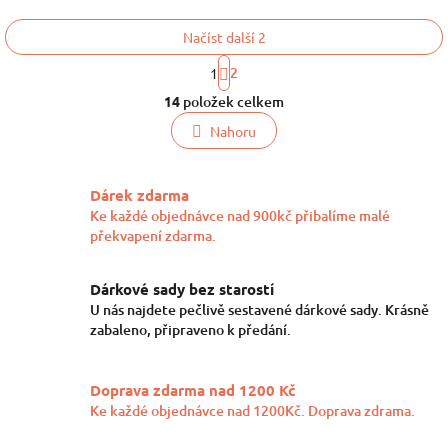
Načíst další 2
S
2
1
t
O
r
14
položek celkem
v
á
l
n
Nahoru
k
á
o
d
v
a
Dárek zdarma
á
c
n
Ke každé objednávce nad 900kč přibalíme malé
í
í
překvapení zdarma.
p
r
v
Dárkové sady bez starostí
k
U nás najdete pečlivě sestavené dárkové sady. Krásně
y
zabaleno, připraveno k předání.
v
ý
p
Doprava zdarma nad 1200 Kč
i
Ke každé objednávce nad 1200Kč. Doprava zdrama.
s
u