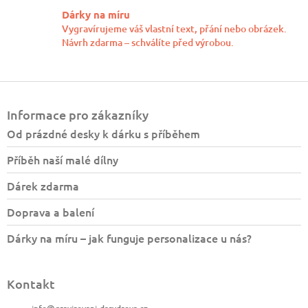
Dárky na míru
Vygravírujeme váš vlastní text, přání nebo obrázek.
Návrh zdarma – schválíte před výrobou.
Z
á
Informace pro zákazníky
p
a
Od prázdné desky k dárku s příběhem
t
Příběh naší malé dílny
í
Dárek zdarma
Doprava a balení
Dárky na míru – jak funguje personalizace u nás?
Kontakt