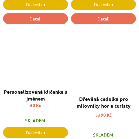
Do košíku
Do košíku
Detail
Detail
Personalizovaná klíčenka s
jménem
Dřevěná cedulka pro
60 Kč
milovníky hor a turisty
90 Kč
od
SKLADEM
Do košíku
SKLADEM