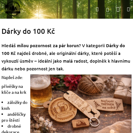
Přejít
Nák
Hledat
na
Přihlášen
obsah
koší
Dárky do 100 Kč
Hledáš
milou pozornost za pár korun
? V kategorii
Dárky do
100 Kč
najdeš drobné, ale originální dárky, které potěší a
vykouzlí úsměv – ideální jako malá radost, doplněk k hlavnímu
dárku nebo pozornost jen tak.
Najdeš zde:
přívěšky na
klíče a na krk
záložky do
knih
andělíčky
pro štěstí
drobné
dekorace