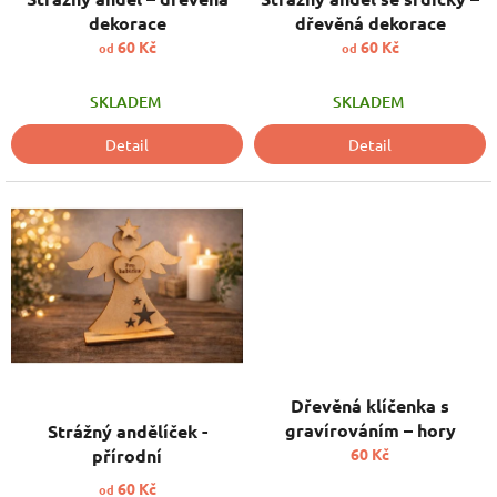
u
dekorace
dřevěná dekorace
k
60 Kč
60 Kč
od
od
t
ů
SKLADEM
SKLADEM
Detail
Detail
Dřevěná klíčenka s
gravírováním – hory
Strážný andělíček -
přírodní
60 Kč
60 Kč
od