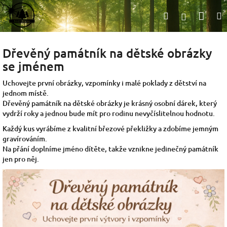
Přejít
Nák
Hledat
na
Přihlášen
obsah
koší
Dřevěný památník na dětské obrázky
se jménem
Uchovejte první obrázky, vzpomínky i malé poklady z dětství na
jednom místě.
Dřevěný památník na dětské obrázky je krásný osobní dárek, který
vydrží roky a jednou bude mít pro rodinu nevyčíslitelnou hodnotu.
Každý kus vyrábíme z kvalitní březové překližky a zdobíme jemným
gravírováním.
Na přání doplníme jméno dítěte, takže vznikne jedinečný památník
jen pro něj.