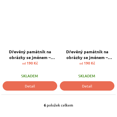
Dřevěný památník na
Dřevěný památník na
obrázky se jménem –
obrázky se jménem –
kočičky
zajíček
190 Kč
190 Kč
od
od
SKLADEM
SKLADEM
Detail
Detail
6
položek celkem
O
v