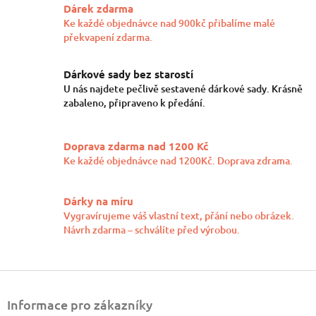
l
Dárek zdarma
á
Ke každé objednávce nad 900kč přibalíme malé
d
překvapení zdarma.
a
c
í
Dárkové sady bez starostí
p
U nás najdete pečlivě sestavené dárkové sady. Krásně
r
zabaleno, připraveno k předání.
v
k
y
Doprava zdarma nad 1200 Kč
v
ý
Ke každé objednávce nad 1200Kč. Doprava zdrama.
p
i
s
Dárky na míru
u
Vygravírujeme váš vlastní text, přání nebo obrázek.
Návrh zdarma – schválíte před výrobou.
Z
á
Informace pro zákazníky
p