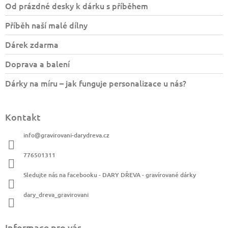
a
Od prázdné desky k dárku s příběhem
t
Příběh naší malé dílny
í
Dárek zdarma
Doprava a balení
Dárky na míru – jak funguje personalizace u nás?
Kontakt
info
@
gravirovani-darydreva.cz
776501311
Sledujte nás na facebooku - DARY DŘEVA - gravírované dárky
dary_dreva_gravirovani
Informace pro vás