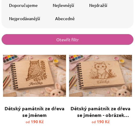
a
Doporučujeme
Nejlevnější
Nejdražší
z
e
Nejprodávanější
Abecedně
n
í
p
Otevřít filtr
r
o
V
d
ý
u
p
k
i
t
s
ů
p
r
o
d
Dětský památník ze dřeva
Dětský památník ze dřeva
u
se jménem
se jménem - obrázek
k
kočička
190 Kč
190 Kč
od
od
t
ů