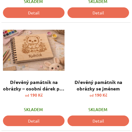
SKLADEM
SKLADEM
Detail
Detail
Dřevěný památník na
Dřevěný památník na
obrázky – osobní dárek pro
obrázky se jménem
děti
190 Kč
190 Kč
od
od
SKLADEM
SKLADEM
Detail
Detail