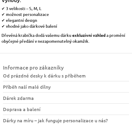
✔ 3 velikosti – S, M, L
✔ možnost personalizace
✔ elegantní design
✔ vhodné jako dárkové balení
Dřevěná krabička dodá vašemu dárku
exkluzivní vzhled
a promění
obyčejné předání v nezapomenutelný okamžik.
Z
á
Informace pro zákazníky
p
a
Od prázdné desky k dárku s příběhem
t
Příběh naší malé dílny
í
Dárek zdarma
Doprava a balení
Dárky na míru – jak funguje personalizace u nás?