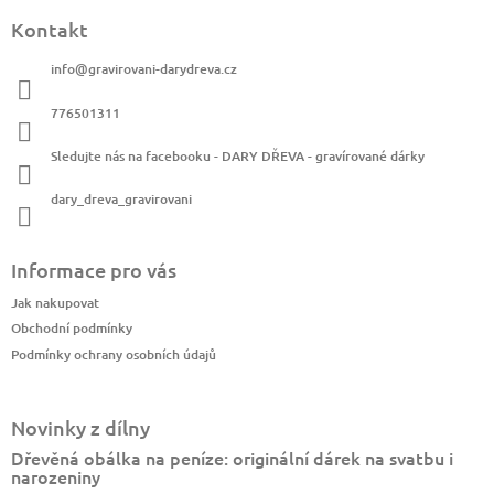
Kontakt
info
@
gravirovani-darydreva.cz
776501311
Sledujte nás na facebooku - DARY DŘEVA - gravírované dárky
dary_dreva_gravirovani
Informace pro vás
Jak nakupovat
Obchodní podmínky
Podmínky ochrany osobních údajů
Novinky z dílny
Dřevěná obálka na peníze: originální dárek na svatbu i
narozeniny