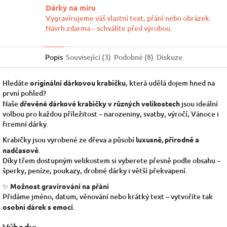
Dárky na míru
Vygravírujeme váš vlastní text, přání nebo obrázek.
Návrh zdarma – schválíte před výrobou.
Popis
Související (3)
Podobné (8)
Diskuze
Hledáte
originální dárkovou krabičku
, která udělá dojem hned na
první pohled?
Naše
dřevěné dárkové krabičky v různých velikostech
jsou ideální
volbou pro každou příležitost – narozeniny, svatby, výročí, Vánoce i
firemní dárky.
Krabičky jsou vyrobené ze dřeva a působí
luxusně, přírodně a
nadčasově
.
Díky třem dostupným velikostem si vyberete přesně podle obsahu –
šperky, peníze, poukazy, drobné dárky i větší překvapení.
✨
Možnost gravírování na přání
Přidáme jméno, datum, věnování nebo krátký text – vytvoříte tak
osobní dárek s emocí
.
Výhody: