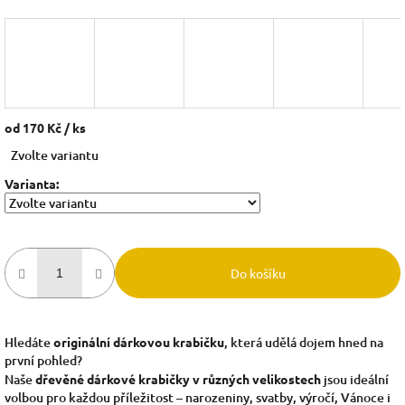
od
170 Kč
/ ks
Měrná
Zvolte variantu
cena:
Varianta:
Do košíku
Hledáte
originální dárkovou krabičku
, která udělá dojem hned na
první pohled?
Naše
dřevěné dárkové krabičky v různých velikostech
jsou ideální
volbou pro každou příležitost – narozeniny, svatby, výročí, Vánoce i