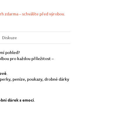
rh zdarma – schválíte před výrobou.
Diskuze
vní pohled?
olbou pro každou příležitost –
sově
.
perky, peníze, poukazy, drobné dárky
bní dárek s emocí
.