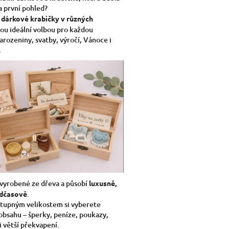
 první pohled?
 dárkové krabičky v různých
ou ideální volbou pro každou
narozeniny, svatby, výročí, Vánoce i
.
 vyrobené ze dřeva a působí
luxusně,
adčasově
.
tupným velikostem si vyberete
obsahu – šperky, peníze, poukazy,
i větší překvapení.