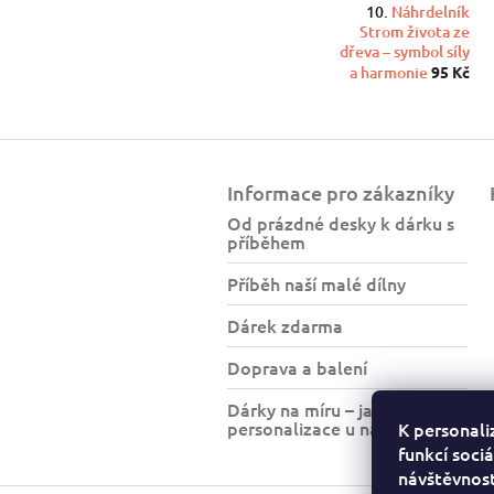
Náhrdelník
Strom života ze
dřeva – symbol síly
a harmonie
95 Kč
Z
á
Informace pro zákazníky
p
a
Od prázdné desky k dárku s
příběhem
t
í
Příběh naší malé dílny
Dárek zdarma
Doprava a balení
Dárky na míru – jak funguje
personalizace u nás?
K personali
funkcí sociá
návštěvnost