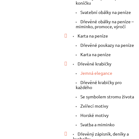
a
koníčku
n
Svatební obálky na peníze
e
Dřevěné obálky na peníze –
l
miminko, promoce, výročí
Karta na peníze
Dřevěné poukazy na peníze
Karta na peníze
Dřevěné krabičky
Jemná elegance
Dřevěné krabičky pro
každého
Se symbolem stromu života
Zvířecí motivy
Horské motivy
Svatba a miminko
Dřevěný zápisník, deníky a
kuchařky