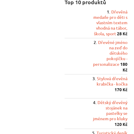
Top 10 produktů
Dřevěná
medaile pro děti s
vlastním textem
vhodná na tábor,
škola, sport
28 Kč
Dřevěné jméno
na zeď do
dětského
pokojíčku -
personalizace
180
Kč
Stylová dřevěná
krabička - kočka
170 Kč
Dětský dřevěný
stojánek na
pastelky se
jménem pro kluky
120 Kč
Turistický deník