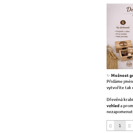
✨
Možnost gr
Přidáme jméno
vytvoříte tak
Dřevěná krab
vzhled
a prom
nezapomenute