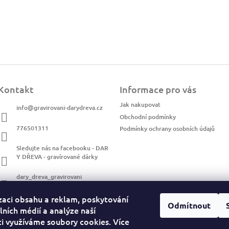
Kontakt
Informace pro vás
Jak nakupovat
info
@
gravirovani-darydreva.cz
Obchodní podmínky
776501311
Podmínky ochrany osobních údajů
Sledujte nás na facebooku - DAR
Y DŘEVA - gravírované dárky
dary_dreva_gravirovani
zaci obsahu a reklam, poskytování
Odmítnout
lních médií a analýze naší
i využíváme soubory cookies. Více