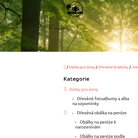
Přejít
na
obsah
Domů
/
Dárky pro ženy
/
Dřevěné krabičky
/
Jem
P
Kategorie
Přeskočit
o
kategorie
s
Dárky pro ženy
t
Dřevěné fotoalbumy a alba
r
na vzpomínky
a
n
Dřevěná obálka na peníze
n
Obálky na peníze k
í
narozeninám
p
Obálky na peníze podle