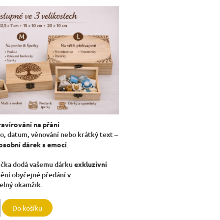
avírování na přání
, datum, věnování nebo krátký text –
osobní dárek s emocí
.
ička dodá vašemu dárku
exkluzivní
ění obyčejné předání v
lný okamžik.
Do košíku