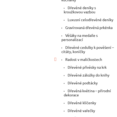
Dřevěné deníky s
kroužkovou vazbou
Luxusní celodřevěné deníky
Gravírovaná dřevěná prkénka
Věšáky na medaile s
personalizací
Dřevěné cedulky k pověšení –
citáty, koníčky
Radost v maličkostech
Dřevěné přívěsky na krk
Dřevěné záložky do knihy
Dřevěné podtácky
Dřevěná květina – přírodní
dekorace
Dřevěné klíčenky
Dřevěné vařečky