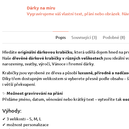
Dárky na míru
Vygravírujeme váš vlastní text, přání nebo obrázek. Náv
Popis
Související (3)
Podobné (8)
Hledáte
originální dárkovou krabičku
, která udělá dojem hned na pr
Naše
dřevěné dárkové krabičky v různých velikostech
jsou ideální v
narozeniny, svatby, výročí, Vánoce i firemní dárky.
Krabičky jsou vyrobené ze dřeva a působí
luxusně, přírodně a nadča
Díky třem dostupným velikostem si vyberete přesně podle obsahu – š
i větší překvapení.
✨
Možnost gravírování na přání
Přidáme jméno, datum, věnování nebo krátký text – vytvoříte tak
oso
Výhody:
✔ 3 velikosti – S, M, L
✔ možnost personalizace