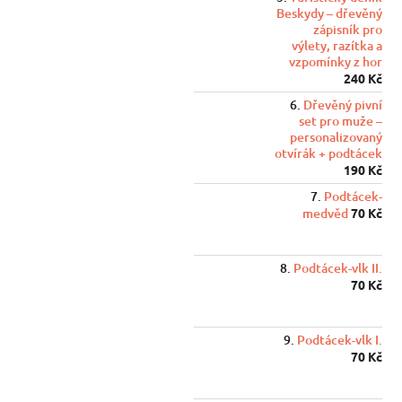
Beskydy – dřevěný
zápisník pro
výlety, razítka a
vzpomínky z hor
240 Kč
Dřevěný pivní
set pro muže –
personalizovaný
otvírák + podtácek
190 Kč
Podtácek-
medvěd
70 Kč
Podtácek-vlk II.
70 Kč
Podtácek-vlk I.
70 Kč