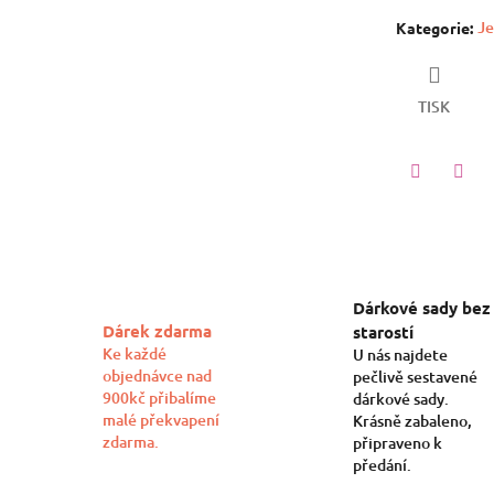
Je
Kategorie
:
TISK
Twitter
Face
Dárkové sady bez
Dárek zdarma
starostí
Ke každé
U nás najdete
objednávce nad
pečlivě sestavené
900kč přibalíme
dárkové sady.
malé překvapení
Krásně zabaleno,
zdarma.
připraveno k
předání.