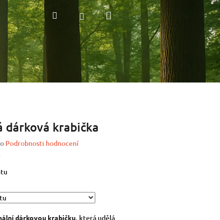
Nákupní
Hledat
Přihlášení
košík
 dárková krabička
o
Podrobnosti hodnocení
s
ntu
nální dárkovou krabičku
, která udělá