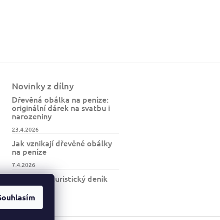
Novinky z dílny
Dřevěná obálka na peníze:
originální dárek na svatbu i
narozeniny
23.4.2026
Jak vznikají dřevěné obálky
na peníze
7.4.2026
Jak vzniká turistický deník
BESKYDY
Souhlasím
30.3.2026