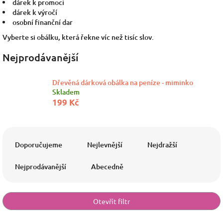
dárek k promoci
dárek k výročí
osobní finanční dar
Vyberte si obálku, která řekne víc než tisíc slov.
Nejprodávanější
Dřevěná dárková obálka na peníze - miminko
Skladem
199 Kč
Ř
a
Doporučujeme
Nejlevnější
Nejdražší
z
e
Nejprodávanější
Abecedně
n
í
p
Otevřít filtr
r
o