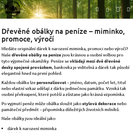
Přejít
Nák
Hledat
na
Přihlášen
obsah
koší
Dřevěné obálky na peníze – miminko,
promoce, výročí
Hledáte originální dárek k narození miminka, promoci nebo výročí?
Naše
dřevěné obálky na peníze
jsou krásnou a osobní volbou pro
tyto výjimečné okamžiky. Peníze se
vkládají mezi dvě dřevěné
desky spojené provázkem
, bankovka je viditelná a dárek tak působí
elegantně hned na první pohled.
Každou obálku lze
personalizovat
– jméno, datum, počet let, titul
nebo vlastní vzkaz udělají z dárku jedinečnou památku. Vzniká tak
osobní překvapení, které potěší a zůstane jako krásná vzpomínka.
Po vyjmutí peněz může obálka sloužit jako
stylová dekorace
nebo
památeční předmět – připomínka důležitých životních milníků.
Naše obálky jsou ideální jako:
dárek k narození miminka