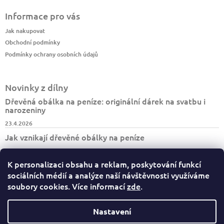
Informace pro vás
Jak nakupovat
Obchodní podmínky
Podmínky ochrany osobních údajů
Novinky z dílny
Dřevěná obálka na peníze: originální dárek na svatbu i
narozeniny
23.4.2026
Jak vznikají dřevěné obálky na peníze
7.4.2026
K personalizaci obsahu a reklam, poskytování funkcí
Jak vzniká turistický deník BESKYDY
sociálních médií a analýze naší návštěvnosti využíváme
30.3.2026
soubory cookies. Více informací
zde
.
Nastavení