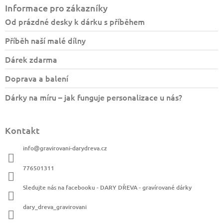
á
Informace pro zákazníky
p
a
Od prázdné desky k dárku s příběhem
t
Příběh naší malé dílny
í
Dárek zdarma
Doprava a balení
Dárky na míru – jak funguje personalizace u nás?
Kontakt
info
@
gravirovani-darydreva.cz
776501311
Sledujte nás na facebooku - DARY DŘEVA - gravírované dárky
dary_dreva_gravirovani