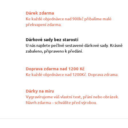
v
l
Dárek zdarma
á
Ke každé objednávce nad 900kč přibalíme malé
d
překvapení zdarma.
a
c
í
Dárkové sady bez starostí
p
U nás najdete pečlivě sestavené dárkové sady. Krásně
r
zabaleno, připraveno k předání.
v
k
y
Doprava zdarma nad 1200 Kč
v
ý
Ke každé objednávce nad 1200Kč. Doprava zdrama.
p
i
s
Dárky na míru
u
Vygravírujeme váš vlastní text, přání nebo obrázek.
Návrh zdarma – schválíte před výrobou.
Z