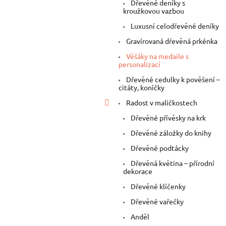
Dřevěné deníky s
kroužkovou vazbou
Luxusní celodřevěné deníky
Gravírovaná dřevěná prkénka
Věšáky na medaile s
personalizací
Dřevěné cedulky k pověšení –
citáty, koníčky
Radost v maličkostech
Dřevěné přívěsky na krk
Dřevěné záložky do knihy
Dřevěné podtácky
Dřevěná květina – přírodní
dekorace
Dřevěné klíčenky
Dřevěné vařečky
Anděl