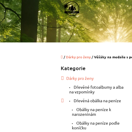
Přejít
na
obsah
Domů
/
Dárky pro ženy
/
Věšáky na medaile s p
P
Kategorie
Přeskočit
o
kategorie
s
Dárky pro ženy
t
Dřevěné fotoalbumy a alba
r
na vzpomínky
a
n
Dřevěná obálka na peníze
n
Obálky na peníze k
í
narozeninám
p
Obálky na peníze podle
a
koníčku