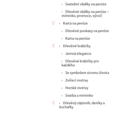
n
Svatební obálky na peníze
e
Dřevěné obálky na peníze –
l
miminko, promoce, výročí
Karta na peníze
Dřevěné poukazy na peníze
Karta na peníze
Dřevěné krabičky
Jemná elegance
Dřevěné krabičky pro
každého
Se symbolem stromu života
Zvířecí motivy
Horské motivy
Svatba a miminko
Dřevěný zápisník, deníky a
kuchařky