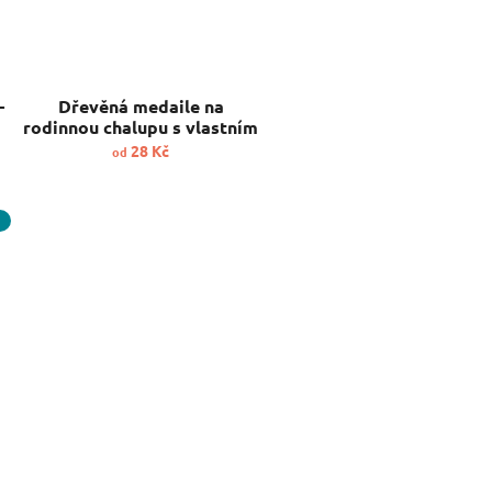
-
Dřevěná medaile na
rodinnou chalupu s vlastním
textem
28 Kč
od