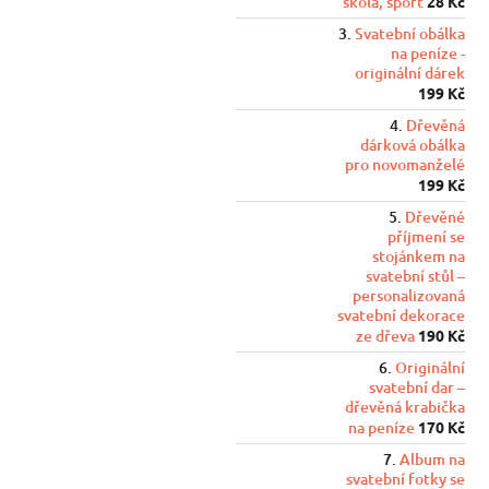
škola, sport
28 Kč
Svatební obálka
na peníze -
originální dárek
199 Kč
Dřevěná
dárková obálka
pro novomanželé
199 Kč
Dřevěné
příjmení se
stojánkem na
svatební stůl –
personalizovaná
svatební dekorace
ze dřeva
190 Kč
Originální
svatební dar –
dřevěná krabička
na peníze
170 Kč
Album na
svatební fotky se