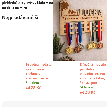
přehledně a stylově s
věšákem na
medaile na míru
.
Nejprodávanější
Dřevěná medaile
Dřevěná medaile
na rodinnou
pro děti s
chalupu s
vlastním textem
vlastním textem
vhodná na tábor,
Skladem
škola, sport
Skladem
28 Kč
od
28 Kč
od
Ř