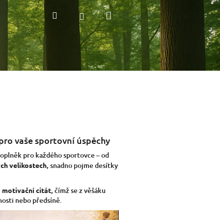
Nákupní
Hledat
Přihlášení
košík
 pro vaše sportovní úspěchy
doplněk pro každého sportovce – od
ch velikostech
, snadno pojme desítky
 motivační citát
, čímž se z věšáku
nosti nebo předsíně.