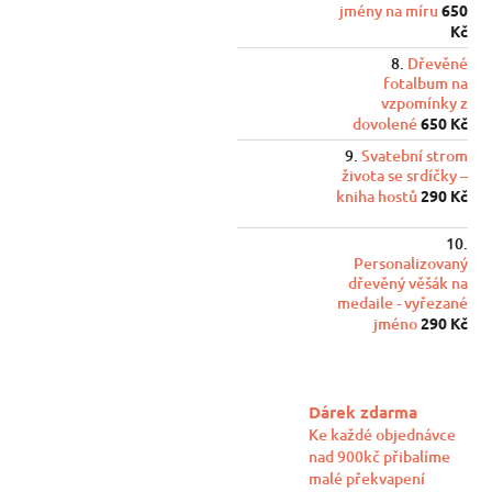
jmény na míru
650
Kč
Dřevěné
fotalbum na
vzpomínky z
dovolené
650 Kč
Svatební strom
života se srdíčky –
kniha hostů
290 Kč
Personalizovaný
dřevěný věšák na
medaile - vyřezané
jméno
290 Kč
Dárek zdarma
Ke každé objednávce
nad 900kč přibalíme
malé překvapení