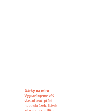
Dárky na míru
Vygravírujeme váš
vlastní text, přání
nebo obrázek. Návrh
zdarma – schválíte