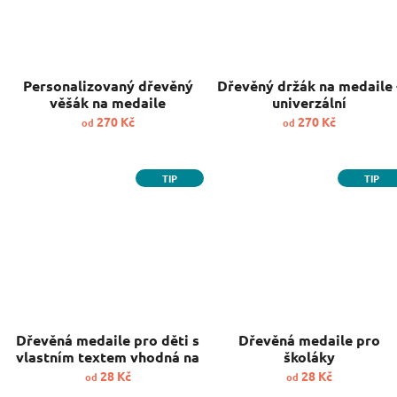
Personalizovaný dřevěný
Dřevěný držák na medaile 
věšák na medaile
univerzální
270 Kč
270 Kč
od
od
TIP
TIP
Dřevěná medaile pro děti s
Dřevěná medaile pro
vlastním textem vhodná na
školáky
tábor, škola, sport
28 Kč
28 Kč
od
od