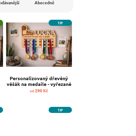
odávanější
Abecedně
TIP
e
Personalizovaný dřevěný
věšák na medaile - vyřezané
jméno, sport
290 Kč
od
TIP