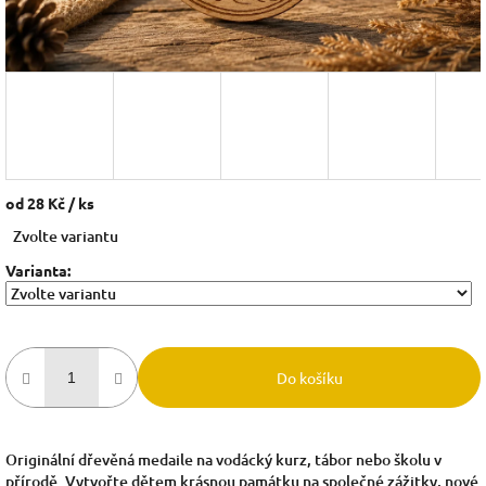
od
28 Kč
/ ks
Měrná
Zvolte variantu
cena:
Varianta:
Do košíku
Originální dřevěná medaile na vodácký kurz, tábor nebo školu v
přírodě. Vytvořte dětem krásnou památku na společné zážitky, nové