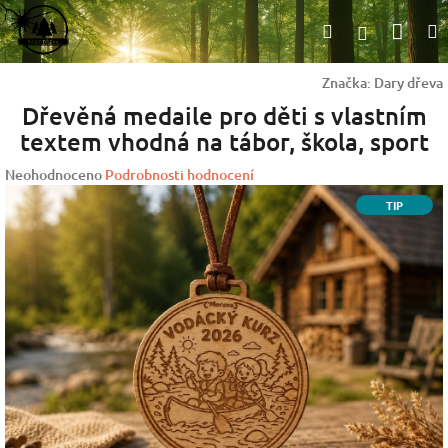
Přejít
Nák
Hledat
na
Přihlášen
obsah
koší
Značka:
Dary dřeva
Dřevěná medaile pro děti s vlastním
textem vhodná na tábor, škola, sport
Průměrné
Neohodnoceno
Podrobnosti hodnocení
hodnocení
TIP
produktu
je
0,0
z
5
hvězdiček.