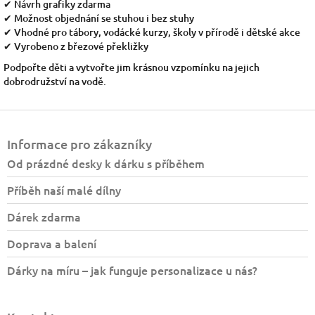
✔ Návrh grafiky zdarma
✔ Možnost objednání se stuhou i bez stuhy
✔ Vhodné pro tábory, vodácké kurzy, školy v přírodě i dětské akce
✔ Vyrobeno z březové překližky
Podpořte děti a vytvořte jim krásnou vzpomínku na jejich
dobrodružství na vodě.
Z
á
Informace pro zákazníky
p
a
Od prázdné desky k dárku s příběhem
t
Příběh naší malé dílny
í
Dárek zdarma
Doprava a balení
Dárky na míru – jak funguje personalizace u nás?