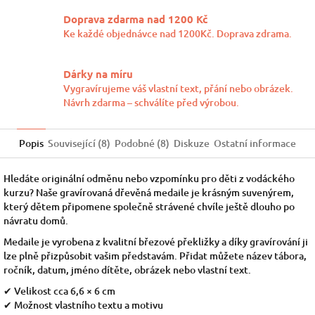
Doprava zdarma nad 1200 Kč
Ke každé objednávce nad 1200Kč. Doprava zdrama.
Dárky na míru
Vygravírujeme váš vlastní text, přání nebo obrázek.
Návrh zdarma – schválíte před výrobou.
Popis
Související (8)
Podobné (8)
Diskuze
Ostatní informace
Hledáte originální odměnu nebo vzpomínku pro děti z vodáckého
kurzu? Naše gravírovaná dřevěná medaile je krásným suvenýrem,
který dětem připomene společně strávené chvíle ještě dlouho po
návratu domů.
Medaile je vyrobena z kvalitní březové překližky a díky gravírování ji
lze plně přizpůsobit vašim představám. Přidat můžete název tábora,
ročník, datum, jméno dítěte, obrázek nebo vlastní text.
✔ Velikost cca 6,6 × 6 cm
✔ Možnost vlastního textu a motivu