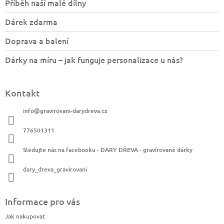
Příběh naší malé dílny
í
Dárek zdarma
Doprava a balení
Dárky na míru – jak funguje personalizace u nás?
Kontakt
info
@
gravirovani-darydreva.cz
776501311
Sledujte nás na facebooku - DARY DŘEVA - gravírované dárky
dary_dreva_gravirovani
Informace pro vás
Jak nakupovat