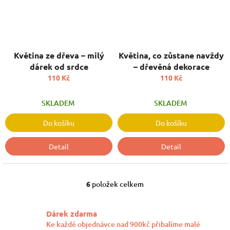
Květina ze dřeva – milý
Květina, co zůstane navždy
dárek od srdce
– dřevěná dekorace
110 Kč
110 Kč
SKLADEM
SKLADEM
Do košíku
Do košíku
Detail
Detail
6
položek celkem
O
v
l
Dárek zdarma
á
Ke každé objednávce nad 900kč přibalíme malé
d