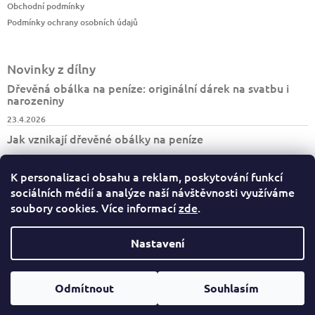
Obchodní podmínky
Podmínky ochrany osobních údajů
Novinky z dílny
Dřevěná obálka na peníze: originální dárek na svatbu i
narozeniny
23.4.2026
Jak vznikají dřevěné obálky na peníze
7.4.2026
K personalizaci obsahu a reklam, poskytování funkcí
Jak vzniká turistický deník BESKYDY
sociálních médií a analýze naší návštěvnosti využíváme
30.3.2026
soubory cookies. Více informací
zde
.
Nastavení
Copyright 2026
Dary dřeva
. Všechna práva vyhrazena.
Odmítnout
Souhlasím
Vytvořil Shoptet
Upravit nastavení cookies