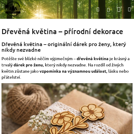
Přejít
Nák
Hledat
na
Přihlášen
obsah
koší
Dřevěná květina – přírodní dekorace
Dřevěná květina – originální dárek pro ženy, který
nikdy nezvadne
Potěšte své blízké něčím výjimečným –
dřevěná květina
je krásný a
trvalý
dárek pro ženu
, který nikdy nezvadne. Na rozdíl od živých
květin zůstane jako
vzpomínka na významnou událost
, lásku nebo
přátelství.