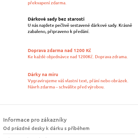
překvapení zdarma.
a
c
í
Dárkové sady bez starostí
p
U nás najdete pečlivě sestavené dárkové sady. Krásně
r
zabaleno, připraveno k předání.
v
k
y
Doprava zdarma nad 1200 Kč
v
ý
Ke každé objednávce nad 1200Kč. Doprava zdrama.
p
i
s
Dárky na míru
u
Vygravírujeme váš vlastní text, přání nebo obrázek.
Návrh zdarma – schválíte před výrobou.
Z
á
Informace pro zákazníky
p
a
Od prázdné desky k dárku s příběhem
t