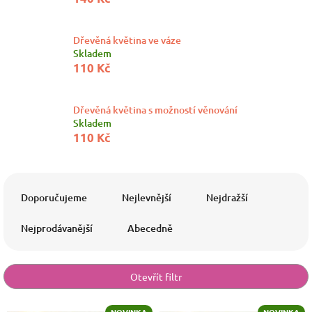
Dřevěná květina ve váze
Skladem
110 Kč
Dřevěná květina s možností věnování
Skladem
110 Kč
Ř
a
Doporučujeme
Nejlevnější
Nejdražší
z
e
Nejprodávanější
Abecedně
n
í
p
Otevřít filtr
r
o
V
NOVINKA
NOVINKA