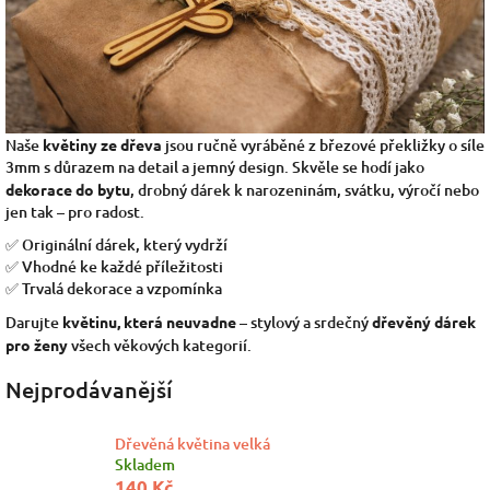
Naše
květiny ze dřeva
jsou ručně vyráběné z březové překližky o síle
3mm s důrazem na detail a jemný design. Skvěle se hodí jako
dekorace do bytu
, drobný dárek k narozeninám, svátku, výročí nebo
jen tak – pro radost.
✅ Originální dárek, který vydrží
✅ Vhodné ke každé příležitosti
✅ Trvalá dekorace a vzpomínka
Darujte
květinu, která neuvadne
– stylový a srdečný
dřevěný dárek
pro ženy
všech věkových kategorií.
Nejprodávanější
Dřevěná květina velká
Skladem
140 Kč