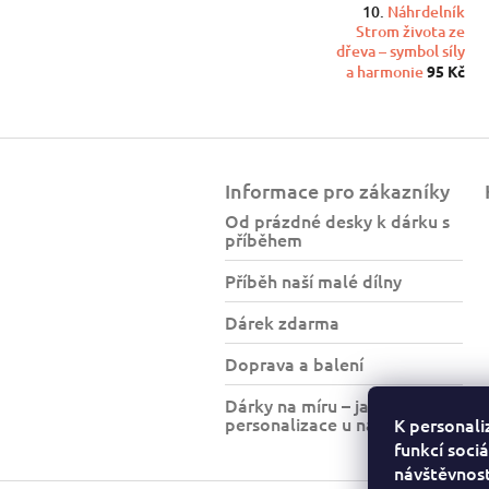
Náhrdelník
Strom života ze
dřeva – symbol síly
a harmonie
95 Kč
Z
á
Informace pro zákazníky
p
a
Od prázdné desky k dárku s
příběhem
t
í
Příběh naší malé dílny
Dárek zdarma
Doprava a balení
Dárky na míru – jak funguje
personalizace u nás?
K personali
funkcí sociá
návštěvnost