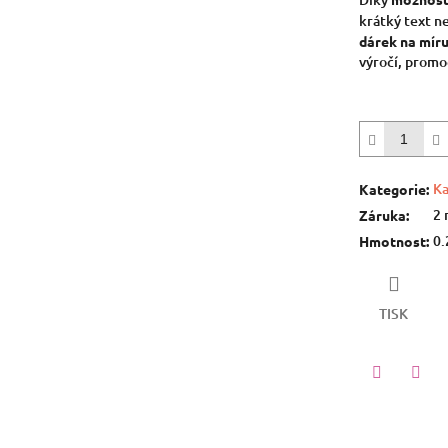
krátký text n
dárek na mír
výročí, promo
Ka
Kategorie
:
2 
Záruka
:
0.
Hmotnost
:
TISK
Twitter
Face