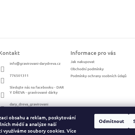
Kontakt
Informace pro vás
Jak nakupovat
info
@
gravirovani-darydreva.cz
Obchodní podmínky
776501311
Podmínky ochrany osobních údajů
Sledujte nás na facebooku - DAR
Y DŘEVA - gravírované dárky
dary_dreva_gravirovani
zaci obsahu a reklam, poskytování
Odmítnout
lních médií a analýze naší
i využíváme soubory cookies. Více