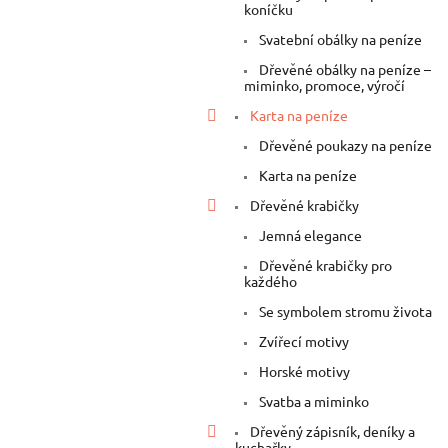
a
koníčku
n
Svatební obálky na peníze
e
Dřevěné obálky na peníze –
l
miminko, promoce, výročí
Karta na peníze
Dřevěné poukazy na peníze
Karta na peníze
Dřevěné krabičky
Jemná elegance
Dřevěné krabičky pro
každého
Se symbolem stromu života
Zvířecí motivy
Horské motivy
Svatba a miminko
Dřevěný zápisník, deníky a
kuchařky