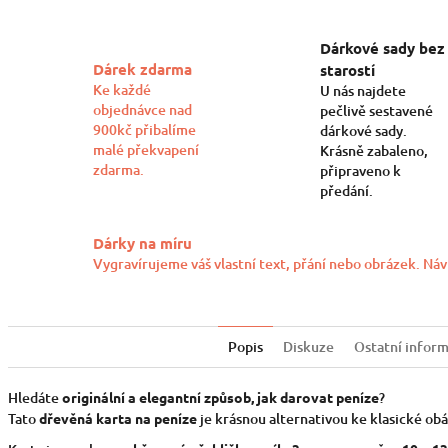
Dárkové sady bez
Dárek zdarma
starostí
Ke každé
U nás najdete
objednávce nad
pečlivě sestavené
900kč přibalíme
dárkové sady.
malé překvapení
Krásně zabaleno,
zdarma.
připraveno k
předání.
Dárky na míru
Vygravírujeme váš vlastní text, přání nebo obrázek. Náv
Popis
Diskuze
Ostatní infor
Hledáte
originální a elegantní způsob, jak darovat peníze
?
Tato
dřevěná karta na peníze
je krásnou alternativou ke klasické obá