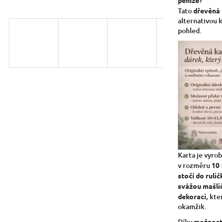
?
5
Tato
dřevěná 
hvězdiček.
alternativou k
pohled.
Karta je vyro
v rozměru
10 
stočí do rulič
svážou mašli
dekoraci
, kt
okamžik.
Díky
možnost