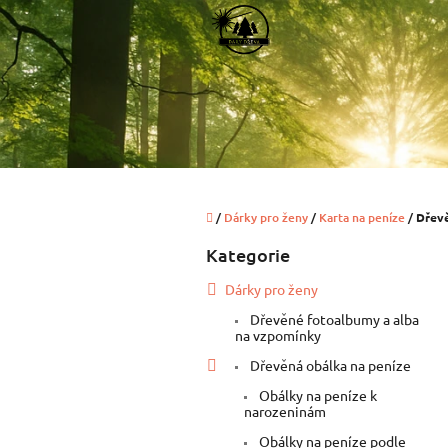
Přejít
na
obsah
Domů
/
Dárky pro ženy
/
Karta na peníze
/
Dřevě
P
Kategorie
Přeskočit
o
kategorie
s
Dárky pro ženy
t
Dřevěné fotoalbumy a alba
r
na vzpomínky
a
n
Dřevěná obálka na peníze
n
Obálky na peníze k
í
narozeninám
p
Obálky na peníze podle