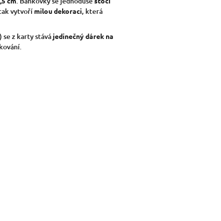
3,5 cm
. Bankovky se jednoduše
stočí
tak vytvoří
milou dekoraci
, která
 se z karty stává
jedinečný dárek na
kování.