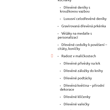
Dřevěné deníky s
kroužkovou vazbou
Luxusní celodřevěné deníky
Gravírovaná dřevěná prkénka
Věšáky na medaile s
personalizací
Dřevěné cedulky k pověšení –
citáty, koníčky
Radost v maličkostech
Dřevěné přívěsky na krk
Dřevěné záložky do knihy
Dřevěné podtácky
Dřevěná květina – přírodní
dekorace
Dřevěné klíčenky
Dřevěné vařečky