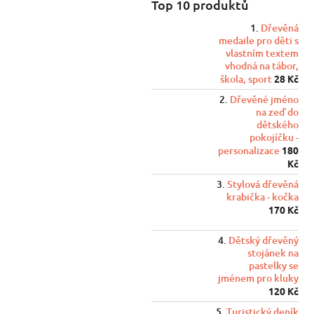
Top 10 produktů
Dřevěná
medaile pro děti s
vlastním textem
vhodná na tábor,
škola, sport
28 Kč
Dřevěné jméno
na zeď do
dětského
pokojíčku -
personalizace
180
Kč
Stylová dřevěná
krabička - kočka
170 Kč
Dětský dřevěný
stojánek na
pastelky se
jménem pro kluky
120 Kč
Turistický deník