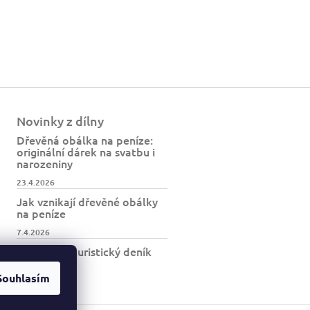
Novinky z dílny
Dřevěná obálka na peníze:
originální dárek na svatbu i
narozeniny
23.4.2026
Jak vznikají dřevěné obálky
na peníze
7.4.2026
Jak vzniká turistický deník
BESKYDY
Souhlasím
30.3.2026