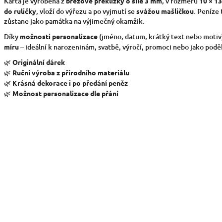
Karta je vyrobena z
březové překližky o síle 3 mm
, v rozměru
10 × 1
do ruličky
, vloží do výřezu a po vyjmutí se
svážou mašličkou
. Peníze 
zůstane jako památka na výjimečný okamžik.
Díky
možnosti personalizace
(jméno, datum, krátký text nebo motiv)
míru
– ideální k narozeninám, svatbě, výročí, promoci nebo jako podě
🌿
Originální dárek
🌿
Ruční výroba z přírodního materiálu
🌿
Krásná dekorace i po předání peněz
🌿
Možnost personalizace dle přání