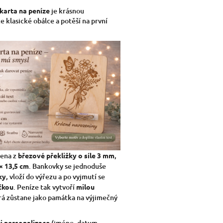
karta na peníze
je krásnou
e klasické obálce a potěší na první
bena z
březové překližky o síle 3 mm
,
× 13,5 cm
. Bankovky se jednoduše
ky
, vloží do výřezu a po vyjmutí se
čkou
. Peníze tak vytvoří
milou
erá zůstane jako památka na výjimečný
i personalizace
(jméno, datum,