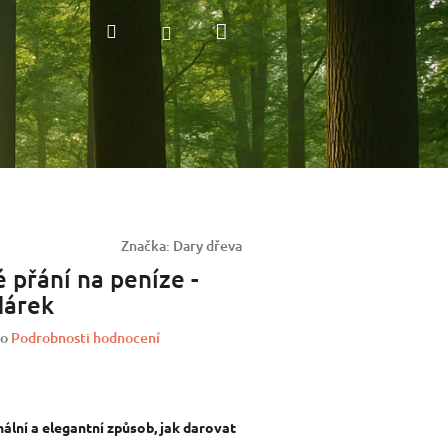
Nákupní
Hledat
Přihlášení
košík
Značka:
Dary dřeva
 přání na peníze -
dárek
o
Podrobnosti hodnocení
nální a elegantní způsob, jak darovat