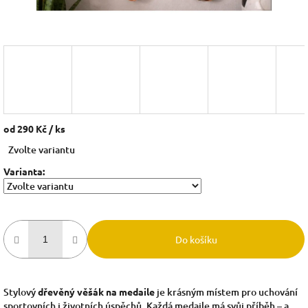
od
290 Kč
/ ks
Měrná
Zvolte variantu
cena:
Varianta:
Do košíku
Stylový
dřevěný věšák na medaile
je krásným místem pro uchování
sportovních i životních úspěchů. Každá medaile má svůj příběh – a