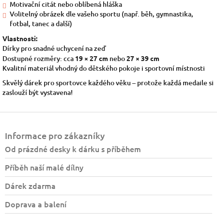
Motivační citát nebo oblíbená hláška
Volitelný obrázek dle vašeho sportu (např. běh, gymnastika,
fotbal, tanec a další)
Vlastnosti:
Dírky pro snadné uchycení na zeď
Dostupné rozměry: cca
19 × 27 cm
nebo
27 × 39 cm
Kvalitní materiál vhodný do dětského pokoje i sportovní místnosti
Skvělý dárek pro sportovce každého věku – protože každá medaile si
zaslouží být vystavena!
Z
á
Informace pro zákazníky
p
a
Od prázdné desky k dárku s příběhem
t
Příběh naší malé dílny
í
Dárek zdarma
Doprava a balení