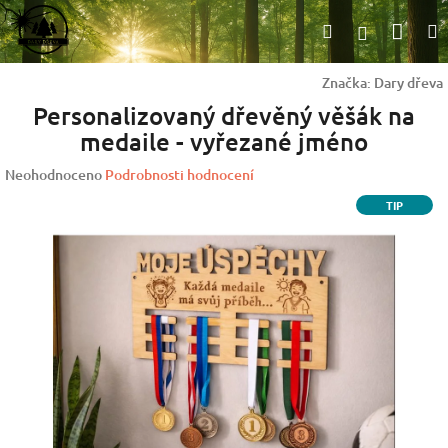
Přejít
Nák
Hledat
na
Přihlášen
obsah
koší
Značka:
Dary dřeva
Personalizovaný dřevěný věšák na
medaile - vyřezané jméno
Průměrné
Neohodnoceno
Podrobnosti hodnocení
hodnocení
TIP
produktu
je
0,0
z
5
hvězdiček.