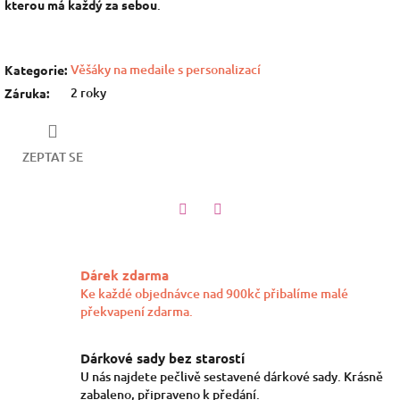
kterou má každý za sebou
.
Věšáky na medaile s personalizací
Kategorie
:
2 roky
Záruka
:
ZEPTAT SE
Twitter
Facebook
Dárek zdarma
Ke každé objednávce nad 900kč přibalíme malé
překvapení zdarma.
Dárkové sady bez starostí
U nás najdete pečlivě sestavené dárkové sady. Krásně
zabaleno, připraveno k předání.