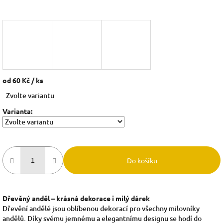
od
60 Kč
/ ks
Měrná
Zvolte variantu
cena:
Varianta:
Do košíku
Dřevěný anděl – krásná dekorace i milý dárek
Dřevění andělé jsou oblíbenou dekorací pro všechny milovníky
andělů. Díky svému jemnému a elegantnímu designu se hodí do