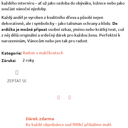
každého interiéru – ať už jako ozdoba do obýváku, ložnice nebo jako
součást vánoční výzdoby.
Každý anděl je vyroben z kvalitního dřeva a působí nejen
dekorativně, ale i symbolicky – jako talisman ochrany a klidu.
Do
srdíčka je možné připsat
osobní vzkaz, jméno nebo krátký text, což
z něj dělá originální a srdečný dárek pro každou ženu. Perfektní k
narozeninám, Vánocům nebo jen tak pro radost.
Radost v maličkostech
Kategorie
:
2 roky
Záruka
:
ZEPTAT SE
Twitter
Facebook
Dárek zdarma
Ke každé objednávce nad 900kč přibalíme malé