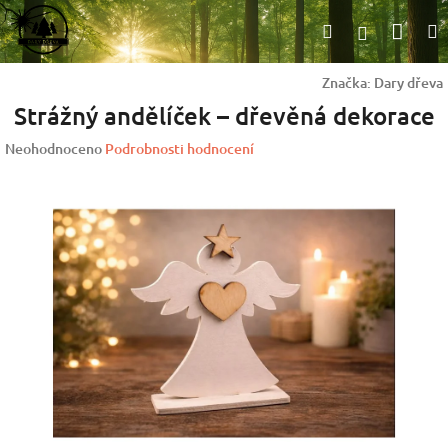
Přejít
Nák
Hledat
na
Přihlášen
obsah
koší
Značka:
Dary dřeva
Strážný andělíček – dřevěná dekorace
Průměrné
Neohodnoceno
Podrobnosti hodnocení
hodnocení
produktu
je
0,0
z
5
hvězdiček.