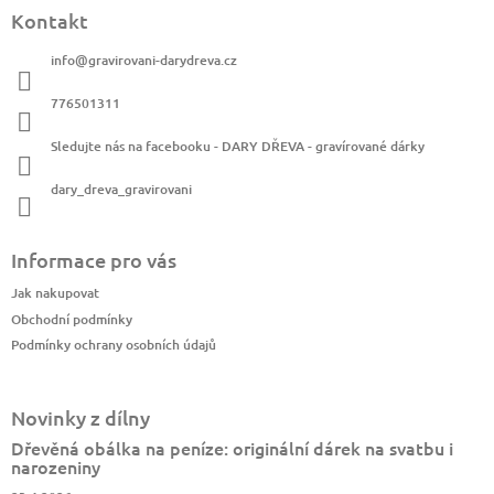
Kontakt
info
@
gravirovani-darydreva.cz
776501311
Sledujte nás na facebooku - DARY DŘEVA - gravírované dárky
dary_dreva_gravirovani
Informace pro vás
Jak nakupovat
Obchodní podmínky
Podmínky ochrany osobních údajů
Novinky z dílny
Dřevěná obálka na peníze: originální dárek na svatbu i
narozeniny