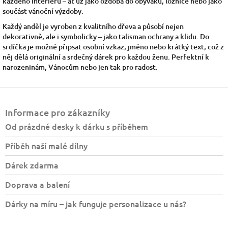
každého interiéru – ať už jako ozdoba do obýváku, ložnice nebo jako
součást vánoční výzdoby.
Každý anděl je vyroben z kvalitního dřeva a působí nejen
dekorativně, ale i symbolicky – jako talisman ochrany a klidu. Do
srdíčka je možné připsat osobní vzkaz, jméno nebo krátký text, což z
něj dělá originální a srdečný dárek pro každou ženu. Perfektní k
narozeninám, Vánocům nebo jen tak pro radost.
Z
á
Informace pro zákazníky
p
a
Od prázdné desky k dárku s příběhem
t
Příběh naší malé dílny
í
Dárek zdarma
Doprava a balení
Dárky na míru – jak funguje personalizace u nás?