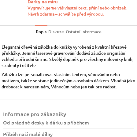
Dárky na míru
Vygravírujeme váš vlastní text, přání nebo obrázek.
Návrh zdarma – schválíte před výrobou.
Popis
Diskuze
Ostatní informace
Elegantní dřevěná záložka do knížky vyrobená z kvalitní březové
překližky. Jemné laserové gravírování dodává záložce originální
vzhled a přírodní šmrnc. Skvělý doplněk pro všechny milovníky knih,
studenty i učitele.
Záložku lze personalizovat vlastním textem, věnováním nebo
motivem, takže se stane jedinečným a osobním dárkem. Vhodná jako
drobnost k narozeninám, Vánocům nebo jen tak pro radost.
Z
á
Informace pro zákazníky
p
a
Od prázdné desky k dárku s příběhem
t
Příběh naší malé dílny
í