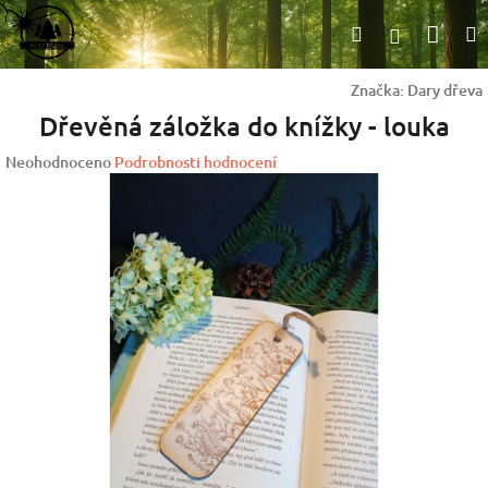
Přejít
Nák
Hledat
na
Přihlášen
obsah
koší
Značka:
Dary dřeva
Dřevěná záložka do knížky - louka
Průměrné
Neohodnoceno
Podrobnosti hodnocení
hodnocení
produktu
je
0,0
z
5
hvězdiček.