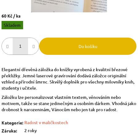
60 Kč
/ ks
Měrná
Skladem
cena:
Do košíku
Elegantní dřevěná záložka do knížky vyrobená z kvalitní březové
překližky. Jemné laserové gravírování dodává záložce originální
vzhled a přírodní šmrnc. Skvělý doplněk pro všechny milovníky knih,
studenty i učitele.
Záložku lze personalizovat vlastním textem, věnováním nebo
motivem, takže se stane jedinečným a osobním dárkem. Vhodná jako
drobnost k narozeninám, Vánocům nebo jen tak pro radost.
Radost v maličkostech
Kategorie
:
2 roky
Záruka
: