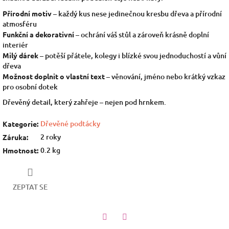
Přírodní motiv
– každý kus nese jedinečnou kresbu dřeva a přírodní
atmosféru
Funkční a dekorativní
– ochrání váš stůl a zároveň krásně doplní
interiér
Milý dárek
– potěší přátele, kolegy i blízké svou jednoduchostí a vůní
dřeva
Možnost doplnit o vlastní text
– věnování, jméno nebo krátký vzkaz
pro osobní dotek
Dřevěný detail, který zahřeje – nejen pod hrnkem.
Dřevěné podtácky
Kategorie
:
2 roky
Záruka
:
0.2 kg
Hmotnost
:
ZEPTAT SE