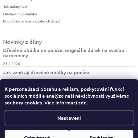
Jak nakupovat
Obchodní podmínky
Podmínky ochrany osobních údajů
Novinky z dílny
Dřevěná obálka na peníze: originální dárek na svatbu i
narozeniny
23.4.2026
Jak vznikají dřevěné obálky na peníze
7.4.2026
K personalizaci obsahu a reklam, poskytování funkcí
Jak vzniká turistický deník BESKYDY
sociálních médií a analýze naší návštěvnosti využíváme
30.3.2026
soubory cookies. Více informací
zde
.
Nastavení
Copyright 2026
Dary dřeva
. Všechna práva vyhrazena.
Odmítnout
Souhlasím
Vytvořil Shoptet