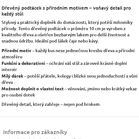
Dřevěný podtácek s přírodním motivem – voňavý detail pro
každý stůl
Stylový a praktický doplněk do domácnosti, který potěší milovníky
přírody. Tento dřevěný podtácek o průměru 10 cm je vyroben z
kvalitního dřeva a ošetřen bezbarvým lakem pro delší životnost a
snadnou údržbu. Ideální pod šálek čaje nebo kávy.
Přírodní motiv
– každý kus nese jedinečnou kresbu dřeva a přírodní
atmosféru
Funkční a dekorativní
– ochrání váš stůl a zároveň krásně doplní
interiér
Milý dárek
– potěší přátele, kolegy i blízké svou jednoduchostí a vůní
dřeva
Možnost doplnit o vlastní text
– věnování, jméno nebo krátký vzkaz
pro osobní dotek
Dřevěný detail, který zahřeje – nejen pod hrnkem.
Z
á
Informace pro zákazníky
p