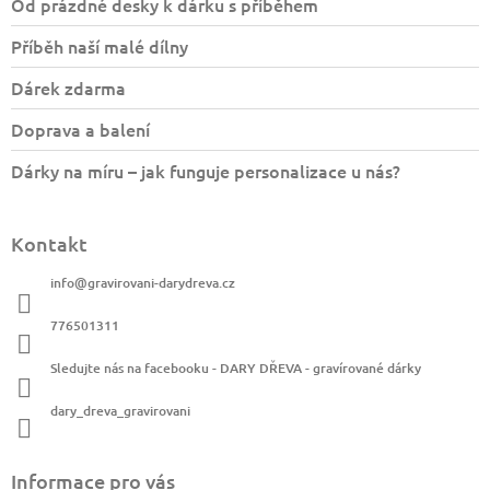
a
Od prázdné desky k dárku s příběhem
t
Příběh naší malé dílny
í
Dárek zdarma
Doprava a balení
Dárky na míru – jak funguje personalizace u nás?
Kontakt
info
@
gravirovani-darydreva.cz
776501311
Sledujte nás na facebooku - DARY DŘEVA - gravírované dárky
dary_dreva_gravirovani
Informace pro vás