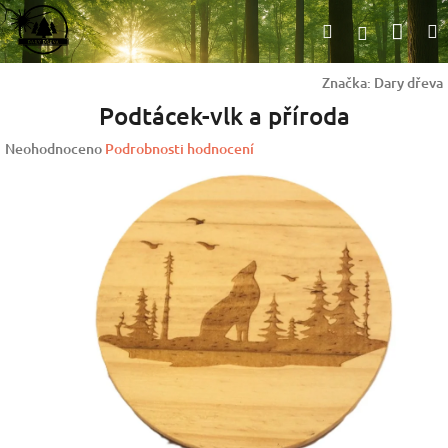
Přejít
Nák
Hledat
na
Přihlášen
obsah
koší
Značka:
Dary dřeva
Podtácek-vlk a příroda
Průměrné
Neohodnoceno
Podrobnosti hodnocení
hodnocení
produktu
je
0,0
z
5
hvězdiček.