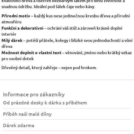
kvalitního dřeva a ošetřen bezbarvým lakem pro delší životnost a
snadnou údržbu. Ideální pod šálek čaje nebo kávy.
Přírodní motiv
– každý kus nese jedinečnou kresbu dřeva a přírodní
atmosféru
Funkční a dekorativní
– ochrání váš stůl a zároveň krásně doplní
interiér
Milý dárek
– potěší přátele, kolegy i blízké svou jednoduchostí a vůní
dřeva
Možnost doplnit o vlastní text
– věnování, jméno nebo krátký vzkaz
pro osobní dotek
Dřevěný detail, který zahřeje – nejen pod hrnkem.
Z
á
Informace pro zákazníky
p
a
Od prázdné desky k dárku s příběhem
t
Příběh naší malé dílny
í
Dárek zdarma