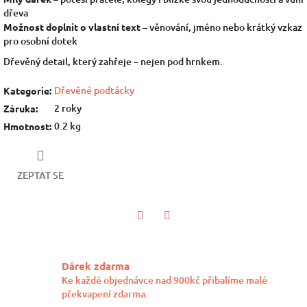
dřeva
Možnost doplnit o vlastní text
– věnování, jméno nebo krátký vzkaz
pro osobní dotek
Dřevěný detail, který zahřeje – nejen pod hrnkem.
Dřevěné podtácky
Kategorie
:
2 roky
Záruka
:
0.2 kg
Hmotnost
:
ZEPTAT SE
Twitter
Facebook
Dárek zdarma
Ke každé objednávce nad 900kč přibalíme malé
překvapení zdarma.