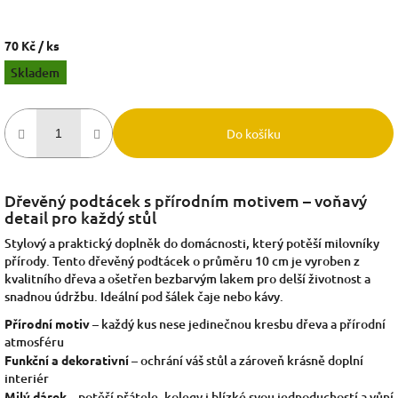
70 Kč
/ ks
Měrná
Skladem
cena:
Do košíku
Dřevěný podtácek s přírodním motivem – voňavý
detail pro každý stůl
Stylový a praktický doplněk do domácnosti, který potěší milovníky
přírody. Tento dřevěný podtácek o průměru 10 cm je vyroben z
kvalitního dřeva a ošetřen bezbarvým lakem pro delší životnost a
snadnou údržbu. Ideální pod šálek čaje nebo kávy.
Přírodní motiv
– každý kus nese jedinečnou kresbu dřeva a přírodní
atmosféru
Funkční a dekorativní
– ochrání váš stůl a zároveň krásně doplní
interiér
Milý dárek
– potěší přátele, kolegy i blízké svou jednoduchostí a vůní