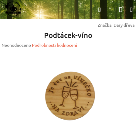
Přejít
Nák
Hledat
na
Přihlášen
obsah
koší
Značka:
Dary dřeva
Podtácek-víno
Průměrné
Neohodnoceno
Podrobnosti hodnocení
hodnocení
produktu
je
0,0
z
5
hvězdiček.