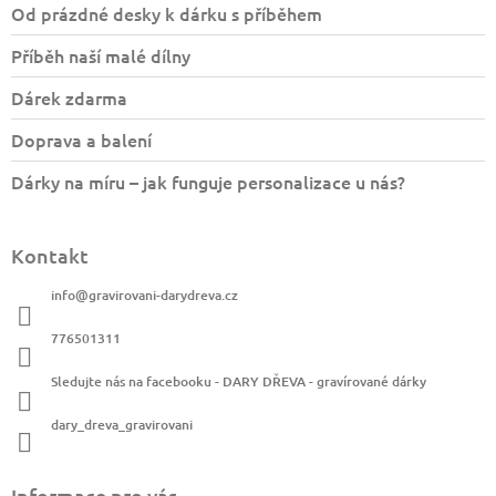
a
Od prázdné desky k dárku s příběhem
t
Příběh naší malé dílny
í
Dárek zdarma
Doprava a balení
Dárky na míru – jak funguje personalizace u nás?
Kontakt
info
@
gravirovani-darydreva.cz
776501311
Sledujte nás na facebooku - DARY DŘEVA - gravírované dárky
dary_dreva_gravirovani
Informace pro vás