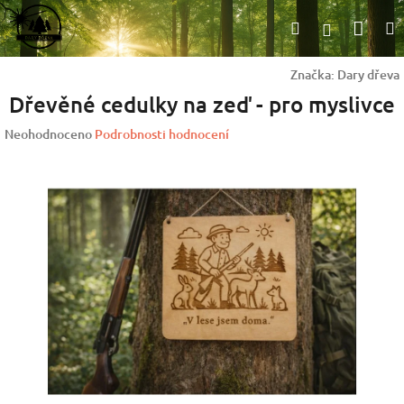
Přejít
Nák
Hledat
na
Přihlášen
obsah
koší
Značka:
Dary dřeva
Dřevěné cedulky na zeď - pro myslivce
Průměrné
Neohodnoceno
Podrobnosti hodnocení
hodnocení
produktu
je
0,0
z
5
hvězdiček.