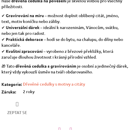
Naše
dřevěná cedulka na pověšení
je skvělou volbou pro všechny
příležitosti.
✔
Gravírování na míru
– možnost doplnit oblíbený citát, jméno,
text, motiv koníčku nebo záliby.
✔
Univerzální dárek
– ideální k narozeninám, Vánocům, svátku,
nebo jen tak pro radost.
✔
Praktická dekorace
– hodí se do bytu, na chalupu, do dílny nebo
kanceláře.
✔
Kvalitní zpracování
– vyrobeno z březové překližky, která
zaručuje dlouhou životnost i krásný přírodní vzhled.
🎁 Tato
dřevěná cedulka s gravírováním
je osobní a jedinečný dárek,
který vždy vykouzlí úsměv na tváři obdarovaného.
Dřevěné cedulky s motivy a citáty
Kategorie
:
2 roky
Záruka
:
ZEPTAT SE