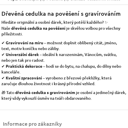
Dřevěná cedulka na pověšení s gravírováním
Hledáte originální a osobní dárek, který potěší každého? ✨
Naše
dřevěná cedulka na pověšení
je skvělou volbou pro všechny
příležitosti.
✔
Gravírování na míru
– možnost doplnit oblíbený citát, jméno,
text, motiv koníčku nebo záliby.
✔
Univerzální dárek
– ideální k narozeninám, Vánocům, svátku,
nebo jen tak pro radost.
✔
Praktická dekorace
– hodí se do bytu, na chalupu, do dílny nebo
kanceláře.
✔
Kvalitní zpracování
– vyrobeno z březové překližky, která
zaručuje dlouhou životnost i krásný přírodní vzhled.
🎁 Tato
dřevěná cedulka s gravírováním
je osobní a jedinečný dárek,
který vždy vykouzlí úsměv na tváři obdarovaného.
Z
á
Informace pro zákazníky
p