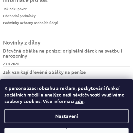
Jak nakupovat
Obchodní podmínky
Podmínky ochrany osobních údajů
Novinky z dílny
Dřevěná obálka na peníze: originální dárek na svatbu i
narozeniny
23.4.2026
Jak vznikají dřevěné obálky na peníze
7.4.2026
K personalizaci obsahu a reklam, poskytování funkcí
Jak vzniká turistický deník BESKYDY
sociálních médií a analýze naší návštěvnosti využíváme
30.3.2026
soubory cookies. Více informací
zde
.
Nastavení