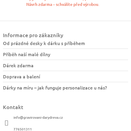
Návrh zdarma – schválíte před výrobou.
Z
á
Informace pro zákazníky
p
a
Od prázdné desky k dárku s příběhem
t
Příběh naší malé dílny
í
Dárek zdarma
Doprava a balení
Dárky na míru – jak funguje personalizace u nás?
Kontakt
info
@
gravirovani-darydreva.cz
776501311