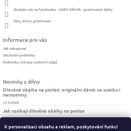
Sledujte nás na facebooku - DARY DŘEVA - gravírované dárky
dary_dreva_gravirovani
Informace pro vás
Jak nakupovat
Obchodní podmínky
Podmínky ochrany osobních údajů
Novinky z dílny
Dřevěná obálka na peníze: originální dárek na svatbu i
narozeniny
23.4.2026
Jak vznikají dřevěné obálky na peníze
7.4.2026
K personalizaci obsahu a reklam, poskytování funkcí
Jak vzniká turistický deník BESKYDY