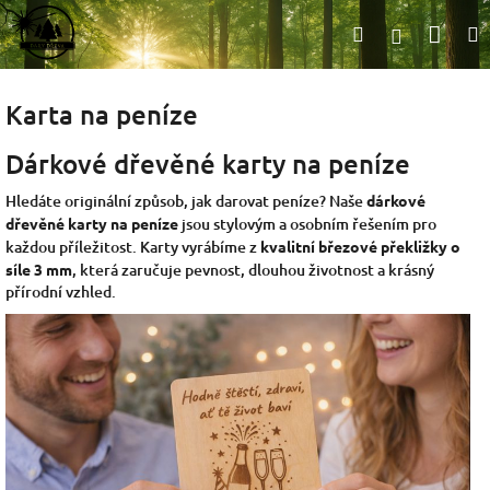
Přejít
Nák
Hledat
na
Přihlášen
obsah
koší
Karta na peníze
Dárkové dřevěné karty na peníze
Hledáte originální způsob, jak darovat peníze? Naše
dárkové
dřevěné karty na peníze
jsou stylovým a osobním řešením pro
každou příležitost. Karty vyrábíme z
kvalitní březové překližky o
síle 3 mm
, která zaručuje pevnost, dlouhou životnost a krásný
přírodní vzhled.