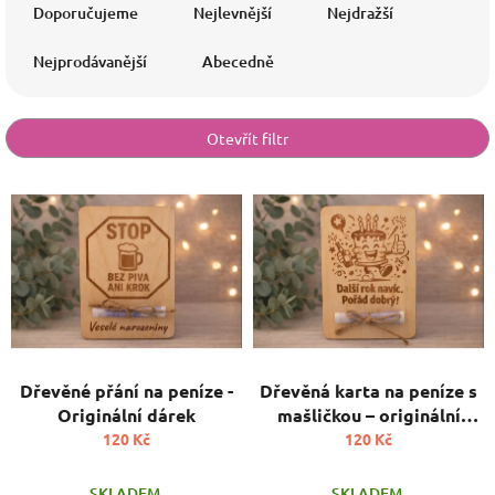
a
Doporučujeme
Nejlevnější
Nejdražší
z
e
Nejprodávanější
Abecedně
n
í
p
Otevřít filtr
r
o
V
d
ý
u
p
k
i
t
s
ů
p
r
o
d
Dřevěné přání na peníze -
Dřevěná karta na peníze s
u
Originální dárek
mašličkou – originální
k
dárek
120 Kč
120 Kč
t
ů
SKLADEM
SKLADEM