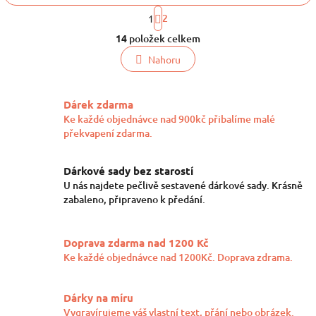
S
2
1
t
O
r
14
položek celkem
v
á
l
n
Nahoru
k
á
o
d
v
a
Dárek zdarma
á
c
n
Ke každé objednávce nad 900kč přibalíme malé
í
í
překvapení zdarma.
p
r
v
Dárkové sady bez starostí
k
U nás najdete pečlivě sestavené dárkové sady. Krásně
y
zabaleno, připraveno k předání.
v
ý
p
Doprava zdarma nad 1200 Kč
i
Ke každé objednávce nad 1200Kč. Doprava zdrama.
s
u
Dárky na míru
Vygravírujeme váš vlastní text, přání nebo obrázek.