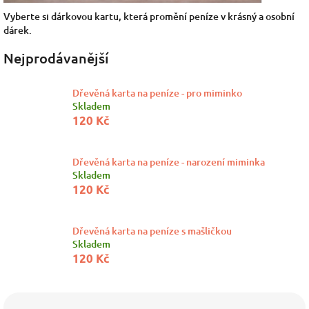
Vyberte si dárkovou kartu, která promění peníze v krásný a osobní
dárek.
Nejprodávanější
Dřevěná karta na peníze - pro miminko
Skladem
120 Kč
Dřevěná karta na peníze - narození miminka
Skladem
120 Kč
Dřevěná karta na peníze s mašličkou
Skladem
120 Kč
Ř