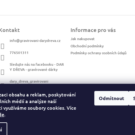
Kontakt
Informace pro vás
Jak nakupovat
info
@
gravirovani-darydreva.cz
Obchodní podmínky
776501311
Podmínky ochrany osobních údajů
Sledujte nás na facebooku - DAR
Y DŘEVA - gravírované dárky
dary_dreva_gravirovani
zaci obsahu a reklam, poskytování
Odmítnout
lních médií a analýze naší
i využíváme soubory cookies. Více
de
.
í