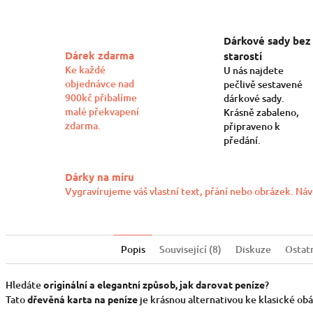
Dárkové sady bez
Dárek zdarma
starostí
Ke každé
U nás najdete
objednávce nad
pečlivě sestavené
900kč přibalíme
dárkové sady.
malé překvapení
Krásně zabaleno,
zdarma.
připraveno k
předání.
Dárky na míru
Vygravírujeme váš vlastní text, přání nebo obrázek. Náv
Popis
Související (8)
Diskuze
Ostat
Hledáte
originální a elegantní způsob, jak darovat peníze
?
Tato
dřevěná karta na peníze
je krásnou alternativou ke klasické obá