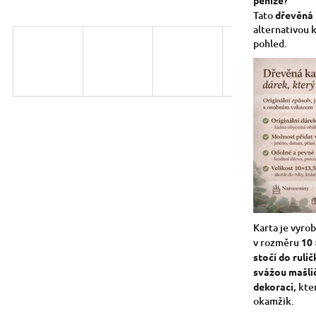
?
5
Tato
dřevěná 
hvězdiček.
alternativou k
pohled.
Karta je vyro
v rozměru
10 
stočí do rulič
svážou mašli
dekoraci
, kt
okamžik.