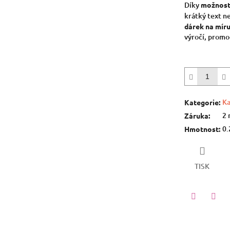
Díky
možnost
krátký text n
dárek na mír
výročí, promo
Ka
Kategorie
:
2 
Záruka
:
0.
Hmotnost
:
TISK
Twitter
Face