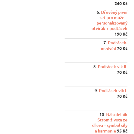
240 Kč
Dřevěný pivní
set pro muže –
personalizovaný
otvírák + podtácek
190 Kč
Podtácek-
medvěd
70 Kč
Podtácek-vlk II.
70 Kč
Podtácek-vlk I.
70 Kč
Náhrdelník
Strom života ze
dřeva – symbol síly
a harmonie
95 Kč