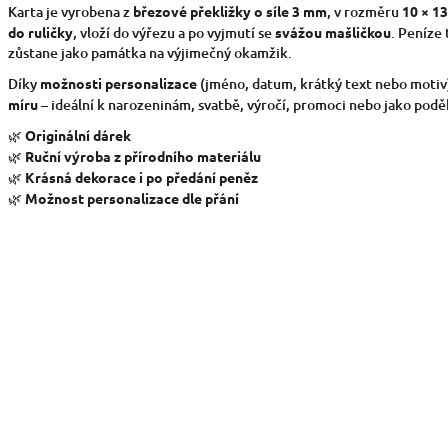
Karta je vyrobena z
březové překližky o síle 3 mm
, v rozměru
10 × 1
do ruličky
, vloží do výřezu a po vyjmutí se
svážou mašličkou
. Peníze 
zůstane jako památka na výjimečný okamžik.
Díky
možnosti personalizace
(jméno, datum, krátký text nebo motiv)
míru
– ideální k narozeninám, svatbě, výročí, promoci nebo jako podě
🌿
Originální dárek
🌿
Ruční výroba z přírodního materiálu
🌿
Krásná dekorace i po předání peněz
🌿
Možnost personalizace dle přání