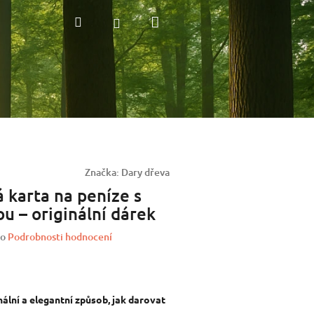
Nákupní
Hledat
Přihlášení
košík
Značka:
Dary dřeva
 karta na peníze s
u – originální dárek
o
Podrobnosti hodnocení
nální a elegantní způsob, jak darovat