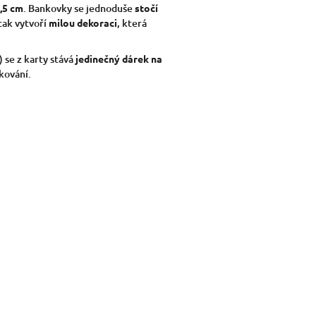
3,5 cm
. Bankovky se jednoduše
stočí
tak vytvoří
milou dekoraci
, která
 se z karty stává
jedinečný dárek na
kování.