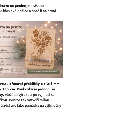
karta na peníze
je krásnou
e klasické obálce a potěší na první
bena z
březové překližky o síle 3 mm
,
× 13,5 cm
. Bankovky se jednoduše
ky
, vloží do výřezu a po vyjmutí se
čkou
. Peníze tak vytvoří
milou
erá zůstane jako památka na výjimečný