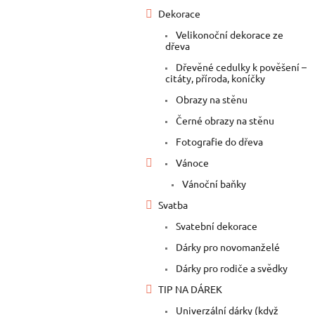
Dekorace
Velikonoční dekorace ze
dřeva
Dřevěné cedulky k pověšení –
citáty, příroda, koníčky
Obrazy na stěnu
Černé obrazy na stěnu
Fotografie do dřeva
Vánoce
Vánoční baňky
Svatba
Svatební dekorace
Dárky pro novomanželé
Dárky pro rodiče a svědky
TIP NA DÁREK
Univerzální dárky (když