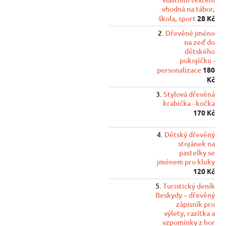
vhodná na tábor,
škola, sport
28 Kč
Dřevěné jméno
na zeď do
dětského
pokojíčku -
personalizace
180
Kč
Stylová dřevěná
krabička - kočka
170 Kč
Dětský dřevěný
stojánek na
pastelky se
jménem pro kluky
120 Kč
Turistický deník
Beskydy – dřevěný
zápisník pro
výlety, razítka a
vzpomínky z hor