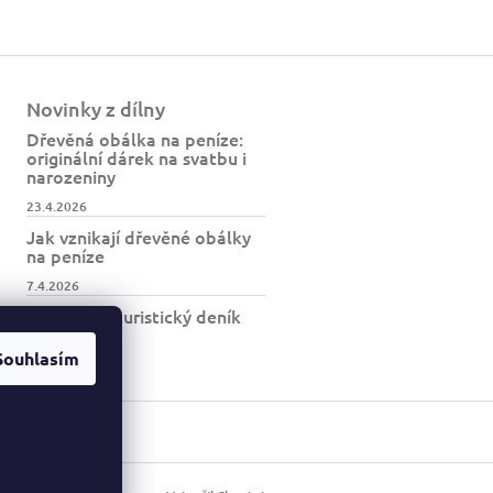
Novinky z dílny
Dřevěná obálka na peníze:
originální dárek na svatbu i
narozeniny
23.4.2026
Jak vznikají dřevěné obálky
na peníze
7.4.2026
Jak vzniká turistický deník
BESKYDY
Souhlasím
30.3.2026