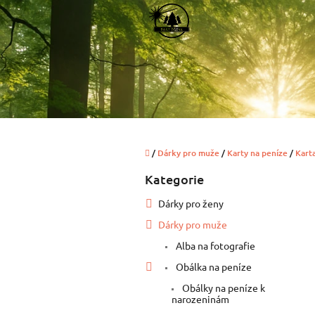
Přejít
na
obsah
Domů
/
Dárky pro muže
/
Karty na peníze
/
Kart
P
Kategorie
Přeskočit
o
kategorie
s
Dárky pro ženy
t
Dárky pro muže
r
a
Alba na fotografie
n
Obálka na peníze
n
í
Obálky na peníze k
narozeninám
p