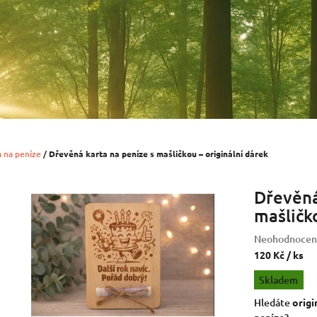
a na peníze
/
Dřevěná karta na peníze s mašličkou – originální dárek
Dřevěná
mašličko
Průměrné
Neohodnocen
hodnocení
120 Kč
/ ks
produktu
Měrná
Skladem
je
cena:
0,0
Hledáte
origi
z
peníze