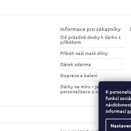
Z
á
Informace pro zákazníky
p
a
Od prázdné desky k dárku s
příběhem
t
í
Příběh naší malé dílny
Dárek zdarma
Doprava a balení
Dárky na míru – jak funguje
personalizace u nás?
K personali
funkcí sociá
návštěvnost
informací
z
Nastaven