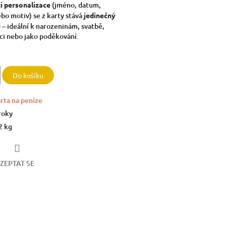
i personalizace
(jméno, datum,
ebo motiv) se z karty stává
jedinečný
u
– ideální k narozeninám, svatbě,
ci nebo jako poděkování.
Do košíku
rta na peníze
roky
2 kg
ZEPTAT SE
book