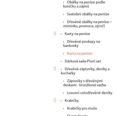
a
Obálky na peníze podle
koníčku a zájmů
n
e
Svatební obálky na peníze
l
Dřevěné obálky na peníze –
miminko, promoce, výročí
Karty na peníze
Dřevěné poukazy na
bankovky
Karta na peníze
Dárková sada-Pivní set
Dřevěné zápisníky, deníky a
kuchařky
Zápisníky s dřevěnými
deskami - kroužková vazba
Luxusní celodřevěné deníky
Krabičky
Krabičky pro muže
Strom života