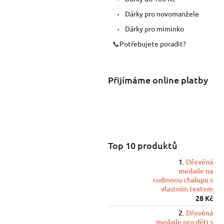
Dárky pro novomanžele
Dárky pro miminko
📞Potřebujete poradit?
Přijímáme online platby
Top 10 produktů
Dřevěná
medaile na
rodinnou chalupu s
vlastním textem
28 Kč
Dřevěná
medaile pro děti s