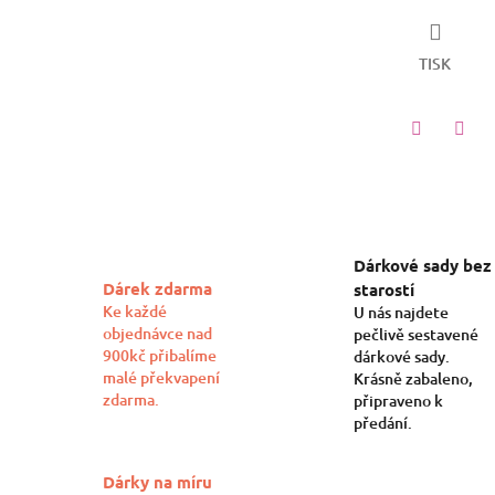
TISK
Twitter
Face
Dárkové sady bez
Dárek zdarma
starostí
Ke každé
U nás najdete
objednávce nad
pečlivě sestavené
900kč přibalíme
dárkové sady.
malé překvapení
Krásně zabaleno,
zdarma.
připraveno k
předání.
Dárky na míru