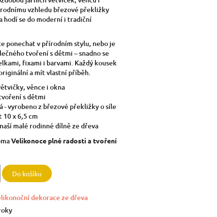
írodnímu vzhledu březové překližky
 hodí se do moderní i tradiční
e ponechat v přírodním stylu, nebo je
olečného tvoření s dětmi – snadno se
elkami, fixami i barvami. Každý kousek
riginální a mít vlastní příběh.
ětvičky, věnce i okna
tvoření s dětmi
 - vyrobeno z březové překližky o síle
t 10 x 6,5 cm
naší malé rodinné dílně ze dřeva
doma
Velikonoce plné radosti a tvoření
Do košíku
likonoční dekorace ze dřeva
roky