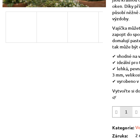
5
oken. Díky př
hvězdiček.
působí něžně a
výzdoby.
Vajíčka můžet
zapojit do sp
domalují past
tak může být o
✔ vhodné na v
✔ ideální pro 
✔ lehká, pevná
3 mm, velikos
✔ vyrobeno v 
Vytvořte si 
🌿
Ve
Kategorie
:
2 
Záruka
: