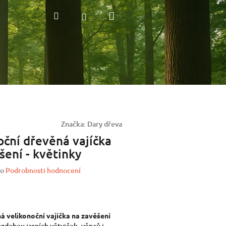
Nákupní
Hledat
Přihlášení
košík
Značka:
Dary dřeva
oční dřevěná vajíčka
šení - květinky
o
Podrobnosti hodnocení
á velikonoční vajíčka na zavěšení
ozdobou jarních větviček, věnců i