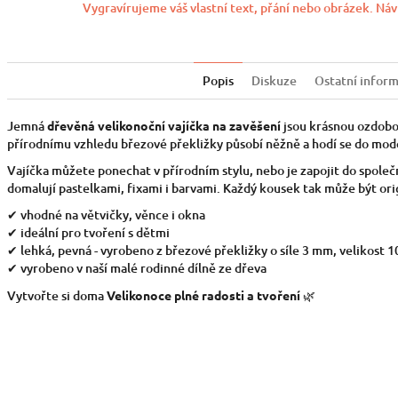
Vygravírujeme váš vlastní text, přání nebo obrázek. Náv
Popis
Diskuze
Ostatní infor
Jemná
dřevěná velikonoční vajíčka na zavěšení
jsou krásnou ozdobou
přírodnímu vzhledu březové překližky působí něžně a hodí se do mode
Vajíčka můžete ponechat v přírodním stylu, nebo je zapojit do společ
domalují pastelkami, fixami i barvami. Každý kousek tak může být origi
✔ vhodné na větvičky, věnce i okna
✔ ideální pro tvoření s dětmi
✔ lehká, pevná - vyrobeno z březové překližky o síle 3 mm, velikost 1
✔ vyrobeno v naší malé rodinné dílně ze dřeva
Vytvořte si doma
Velikonoce plné radosti a tvoření
🌿