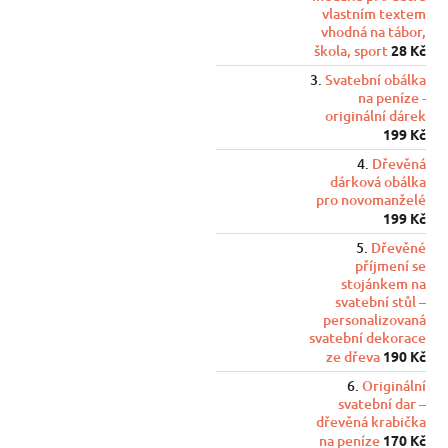
vlastním textem
vhodná na tábor,
škola, sport
28 Kč
Svatební obálka
na peníze -
originální dárek
199 Kč
Dřevěná
dárková obálka
pro novomanželé
199 Kč
Dřevěné
příjmení se
stojánkem na
svatební stůl –
personalizovaná
svatební dekorace
ze dřeva
190 Kč
Originální
svatební dar –
dřevěná krabička
na peníze
170 Kč