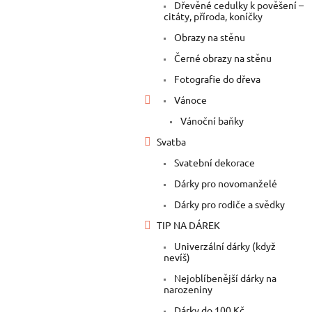
a
Dřevěné cedulky k pověšení –
citáty, příroda, koníčky
n
e
Obrazy na stěnu
l
Černé obrazy na stěnu
Fotografie do dřeva
Vánoce
Vánoční baňky
Svatba
Svatební dekorace
Dárky pro novomanželé
Dárky pro rodiče a svědky
TIP NA DÁREK
Univerzální dárky (když
nevíš)
Nejoblíbenější dárky na
narozeniny
Dárky do 100 Kč