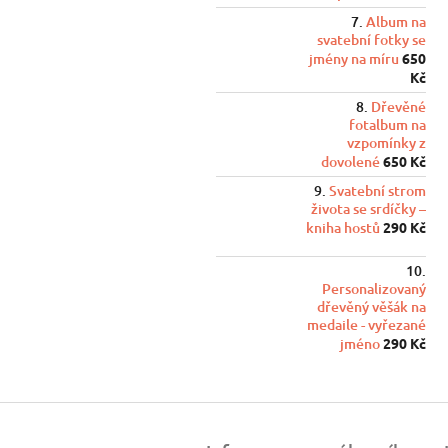
Album na
svatební fotky se
jmény na míru
650
Kč
Dřevěné
fotalbum na
vzpomínky z
dovolené
650 Kč
Svatební strom
života se srdíčky –
kniha hostů
290 Kč
Personalizovaný
dřevěný věšák na
medaile - vyřezané
jméno
290 Kč
Z
á