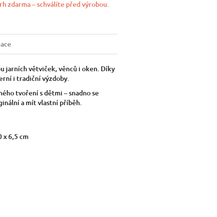
rh zdarma – schválíte před výrobou.
mace
 jarních větviček, věnců i oken. Díky
rní i tradiční výzdoby.
ného tvoření s dětmi – snadno se
nální a mít vlastní příběh.
0 x 6,5 cm