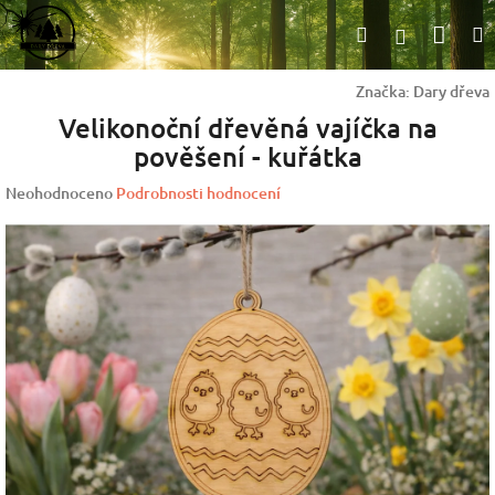
Přejít
Nák
Hledat
na
Přihlášen
obsah
koší
Značka:
Dary dřeva
Velikonoční dřevěná vajíčka na
pověšení - kuřátka
Průměrné
Neohodnoceno
Podrobnosti hodnocení
hodnocení
produktu
je
0,0
z
5
hvězdiček.