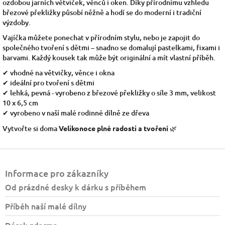
ozdobou jarních větviček, věnců i oken. Díky přírodnímu vzhledu
březové překližky působí něžně a hodí se do moderní i tradiční
výzdoby.
Vajíčka můžete ponechat v přírodním stylu, nebo je zapojit do
společného tvoření s dětmi – snadno se domalují pastelkami, fixami i
barvami. Každý kousek tak může být originální a mít vlastní příběh.
✔ vhodné na větvičky, věnce i okna
✔ ideální pro tvoření s dětmi
✔ lehká, pevná - vyrobeno z březové překližky o síle 3 mm, velikost
10 x 6,5 cm
✔ vyrobeno v naší malé rodinné dílně ze dřeva
Vytvořte si doma
Velikonoce plné radosti a tvoření
🌿
Z
á
Informace pro zákazníky
p
a
Od prázdné desky k dárku s příběhem
t
Příběh naší malé dílny
í
Dárek zdarma