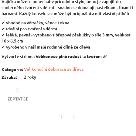
Vajíčka můžete ponechat v přírodním stylu, nebo je zapojit do
společného tvoření s dětmi – snadno se domalují pastelkami, fixami i
barvami. Každý kousek tak může být originální a mít vlastní příběh.
✔ vhodné na větvičky, věnce i okna
✔ ideální pro tvoření s dětmi
✔ lehká, pevná - vyrobeno z březové překližky o síle 3 mm, velikost
10 x 6,5 cm
✔ vyrobeno v naší malé rodinné dílně ze dřeva
Vytvořte si doma
Velikonoce plné radosti a tvoření
🌿
Velikonoční dekorace ze dřeva
Kategorie
:
2 roky
Záruka
:
ZEPTAT SE
Twitter
Facebook