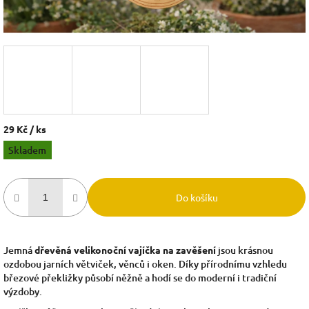
29 Kč
/ ks
Měrná
Skladem
cena:
Do košíku
Jemná
dřevěná velikonoční vajíčka na zavěšení
jsou krásnou
ozdobou jarních větviček, věnců i oken. Díky přírodnímu vzhledu
březové překližky působí něžně a hodí se do moderní i tradiční
výzdoby.