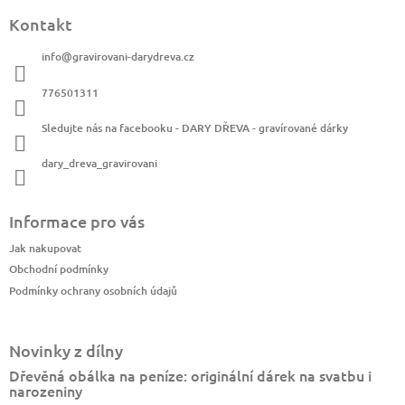
Kontakt
info
@
gravirovani-darydreva.cz
776501311
Sledujte nás na facebooku - DARY DŘEVA - gravírované dárky
dary_dreva_gravirovani
Informace pro vás
Jak nakupovat
Obchodní podmínky
Podmínky ochrany osobních údajů
Novinky z dílny
Dřevěná obálka na peníze: originální dárek na svatbu i
narozeniny