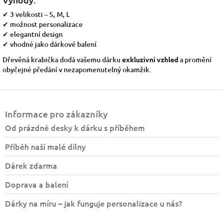
✔ 3 velikosti – S, M, L
✔ možnost personalizace
✔ elegantní design
✔ vhodné jako dárkové balení
Dřevěná krabička dodá vašemu dárku
exkluzivní vzhled
a promění
obyčejné předání v nezapomenutelný okamžik.
Z
á
Informace pro zákazníky
p
a
Od prázdné desky k dárku s příběhem
t
Příběh naší malé dílny
í
Dárek zdarma
Doprava a balení
Dárky na míru – jak funguje personalizace u nás?