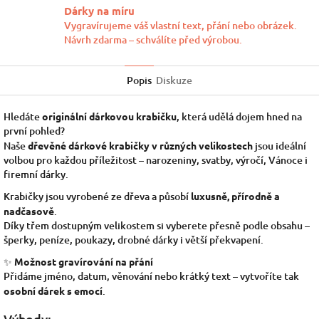
Dárky na míru
Vygravírujeme váš vlastní text, přání nebo obrázek.
Návrh zdarma – schválíte před výrobou.
Popis
Diskuze
Hledáte
originální dárkovou krabičku
, která udělá dojem hned na
první pohled?
Naše
dřevěné dárkové krabičky v různých velikostech
jsou ideální
volbou pro každou příležitost – narozeniny, svatby, výročí, Vánoce i
firemní dárky.
Krabičky jsou vyrobené ze dřeva a působí
luxusně, přírodně a
nadčasově
.
Díky třem dostupným velikostem si vyberete přesně podle obsahu –
šperky, peníze, poukazy, drobné dárky i větší překvapení.
✨
Možnost gravírování na přání
Přidáme jméno, datum, věnování nebo krátký text – vytvoříte tak
osobní dárek s emocí
.
Výhody: