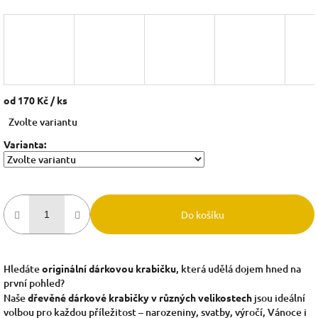
od
170 Kč
/ ks
Měrná
Zvolte variantu
cena:
Varianta:
Do košíku
Hledáte
originální dárkovou krabičku
, která udělá dojem hned na
první pohled?
Naše
dřevěné dárkové krabičky v různých velikostech
jsou ideální
volbou pro každou příležitost – narozeniny, svatby, výročí, Vánoce i