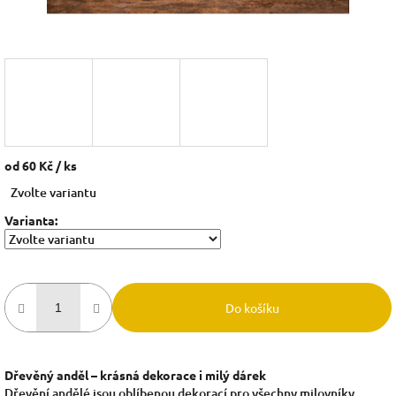
od
60 Kč
/ ks
Měrná
Zvolte variantu
cena:
Varianta:
Do košíku
Dřevěný anděl – krásná dekorace i milý dárek
Dřevění andělé jsou oblíbenou dekorací pro všechny milovníky