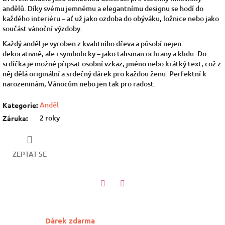
andělů. Díky svému jemnému a elegantnímu designu se hodí do
každého interiéru – ať už jako ozdoba do obýváku, ložnice nebo jako
součást vánoční výzdoby.
Každý anděl je vyroben z kvalitního dřeva a působí nejen
dekorativně, ale i symbolicky – jako talisman ochrany a klidu. Do
srdíčka je možné připsat osobní vzkaz, jméno nebo krátký text, což z
něj dělá originální a srdečný dárek pro každou ženu. Perfektní k
narozeninám, Vánocům nebo jen tak pro radost.
Anděl
Kategorie
:
2 roky
Záruka
:
ZEPTAT SE
Twitter
Facebook
Dárek zdarma