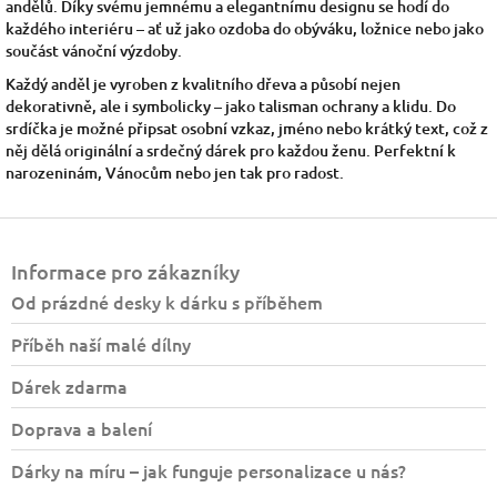
andělů. Díky svému jemnému a elegantnímu designu se hodí do
každého interiéru – ať už jako ozdoba do obýváku, ložnice nebo jako
součást vánoční výzdoby.
Každý anděl je vyroben z kvalitního dřeva a působí nejen
dekorativně, ale i symbolicky – jako talisman ochrany a klidu. Do
srdíčka je možné připsat osobní vzkaz, jméno nebo krátký text, což z
něj dělá originální a srdečný dárek pro každou ženu. Perfektní k
narozeninám, Vánocům nebo jen tak pro radost.
Z
á
Informace pro zákazníky
p
a
Od prázdné desky k dárku s příběhem
t
Příběh naší malé dílny
í
Dárek zdarma
Doprava a balení
Dárky na míru – jak funguje personalizace u nás?