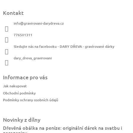
Kontakt
info
@
gravirovani-darydreva.cz
776501311
Sledujte nás na facebooku - DARY DŘEVA - gravírované dárky
dary_dreva_gravirovani
Informace pro vás
Jak nakupovat
Obchodní podmínky
Podmínky ochrany osobních údajů
Novinky z dílny
Dřevěná obálka na peníze: originální dárek na svatbu i
narozeniny