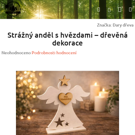
Přejít
Nák
Hledat
na
Přihlášen
obsah
koší
Značka:
Dary dřeva
Strážný anděl s hvězdami – dřevěná
dekorace
Průměrné
Neohodnoceno
Podrobnosti hodnocení
hodnocení
produktu
je
0,0
z
5
hvězdiček.