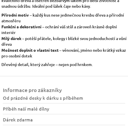
kvalitního dřeva a ošetřen bezbarvým lakem pro delší životnost a
snadnou údržbu. Ideální pod šálek čaje nebo kávy.
Přírodní motiv
– každý kus nese jedinečnou kresbu dřeva a přírodní
atmosféru
Funkční a dekorativní
– ochrání váš stůl a zároveň krásně doplní
interiér
Milý dárek
– potěší přátele, kolegy i blízké svou jednoduchostí a vůní
dřeva
Možnost doplnit o vlastní text
– věnování, jméno nebo krátký vzkaz
pro osobní dotek
Dřevěný detail, který zahřeje – nejen pod hrnkem.
Z
á
Informace pro zákazníky
p
a
Od prázdné desky k dárku s příběhem
t
Příběh naší malé dílny
í
Dárek zdarma