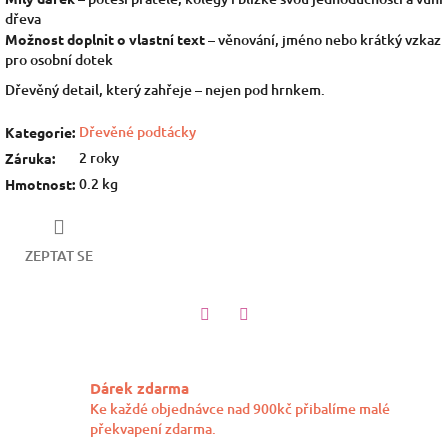
dřeva
Možnost doplnit o vlastní text
– věnování, jméno nebo krátký vzkaz
pro osobní dotek
Dřevěný detail, který zahřeje – nejen pod hrnkem.
Dřevěné podtácky
Kategorie
:
2 roky
Záruka
:
0.2 kg
Hmotnost
:
ZEPTAT SE
Twitter
Facebook
Dárek zdarma
Ke každé objednávce nad 900kč přibalíme malé
překvapení zdarma.