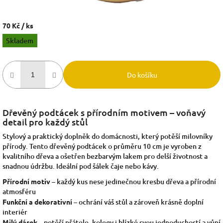
70 Kč
/ ks
Měrná
Skladem
cena:
Do košíku
Dřevěný podtácek s přírodním motivem – voňavý
detail pro každý stůl
Stylový a praktický doplněk do domácnosti, který potěší milovníky
přírody. Tento dřevěný podtácek o průměru 10 cm je vyroben z
kvalitního dřeva a ošetřen bezbarvým lakem pro delší životnost a
snadnou údržbu. Ideální pod šálek čaje nebo kávy.
Přírodní motiv
– každý kus nese jedinečnou kresbu dřeva a přírodní
atmosféru
Funkční a dekorativní
– ochrání váš stůl a zároveň krásně doplní
interiér
Milý dárek
– potěší přátele, kolegy i blízké svou jednoduchostí a vůní