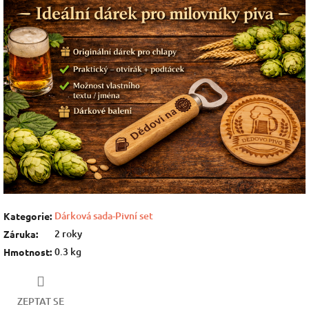
Dárková sada-Pivní set
Kategorie
:
2 roky
Záruka
:
0.3 kg
Hmotnost
:
ZEPTAT SE