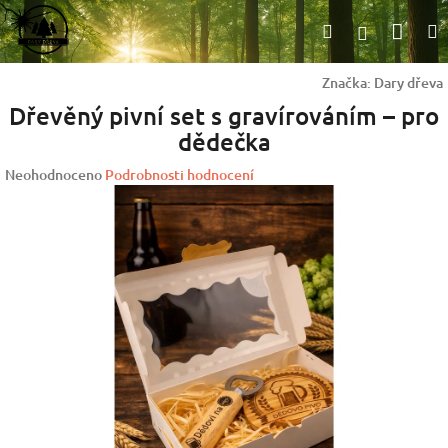
Přejít
Nák
Hledat
na
Přihlášen
obsah
koší
Značka:
Dary dřeva
Dřevěný pivní set s gravírováním – pro
dědečka
Průměrné
Neohodnoceno
Podrobnosti hodnocení
hodnocení
produktu
je
0,0
z
5
hvězdiček.