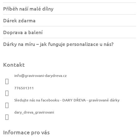
t
Příběh naší malé dílny
í
Dárek zdarma
Doprava a balení
Dárky na míru – jak funguje personalizace u nás?
Kontakt
info
@
gravirovani-darydreva.cz
776501311
Sledujte nás na facebooku - DARY DŘEVA - gravírované dárky
dary_dreva_gravirovani
Informace pro vás