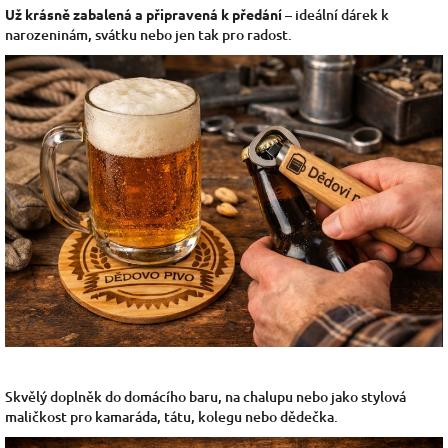
Už krásně zabalená a připravená k předání
– ideální dárek k
narozeninám, svátku nebo jen tak pro radost.
Skvělý doplněk do domácího baru, na chalupu nebo jako stylová
maličkost pro kamaráda, tátu, kolegu nebo dědečka.