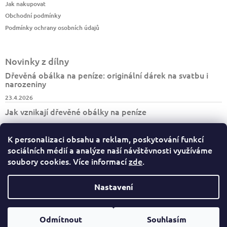
Jak nakupovat
Obchodní podmínky
Podmínky ochrany osobních údajů
Novinky z dílny
Dřevěná obálka na peníze: originální dárek na svatbu i
narozeniny
23.4.2026
Jak vznikají dřevěné obálky na peníze
7.4.2026
K personalizaci obsahu a reklam, poskytování funkcí
Jak vzniká turistický deník BESKYDY
sociálních médií a analýze naší návštěvnosti využíváme
30.3.2026
soubory cookies. Více informací
zde
.
Nastavení
Copyright 2026
Dary dřeva
. Všechna práva vyhrazena.
Odmítnout
Souhlasím
Vytvořil Shoptet