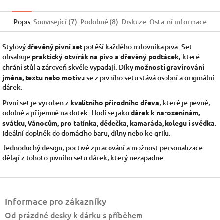
Popis
Související (7)
Podobné (8)
Diskuze
Ostatní informace
Stylový
dřevěný pivní set
potěší každého milovníka piva. Set
obsahuje
praktický otvírák na pivo a dřevěný podtácek
, které
chrání stůl a zároveň skvěle vypadají. Díky
možnosti gravírování
jména, textu nebo motivu
se z pivního setu stává osobní a originální
dárek.
Pivní set je vyroben z
kvalitního přírodního dřeva
, které je pevné,
odolné a příjemné na dotek. Hodí se jako
dárek k narozeninám,
svátku, Vánocům, pro tatínka, dědečka, kamaráda, kolegu i svědka
.
Ideální doplněk do domácího baru, dílny nebo ke grilu.
Jednoduchý design, poctivé zpracování a možnost personalizace
dělají z tohoto pivního setu dárek, který nezapadne.
Z
á
Informace pro zákazníky
p
a
Od prázdné desky k dárku s příběhem