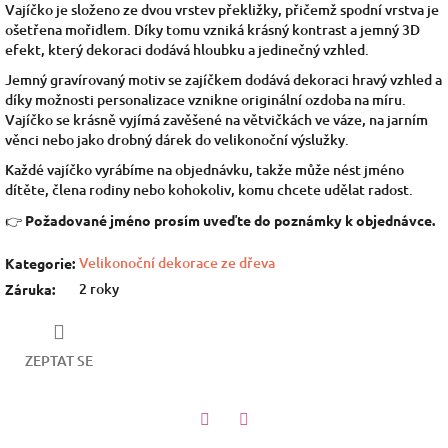
Vajíčko je složeno ze dvou vrstev překližky, přičemž spodní vrstva je
ošetřena mořidlem. Díky tomu vzniká krásný kontrast a jemný 3D
efekt, který dekoraci dodává hloubku a jedinečný vzhled.
Jemný gravírovaný motiv se zajíčkem dodává dekoraci hravý vzhled a
díky možnosti personalizace vznikne originální ozdoba na míru.
Vajíčko se krásně vyjímá zavěšené na větvičkách ve váze, na jarním
věnci nebo jako drobný dárek do velikonoční výslužky.
Každé vajíčko vyrábíme na objednávku, takže může nést jméno
dítěte, člena rodiny nebo kohokoliv, komu chcete udělat radost.
👉
Požadované jméno prosím uveďte do poznámky k objednávce.
Velikonoční dekorace ze dřeva
Kategorie
:
2 roky
Záruka
:
ZEPTAT SE
Twitter
Facebook