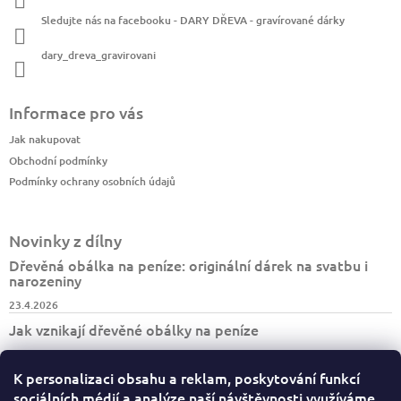
Sledujte nás na facebooku - DARY DŘEVA - gravírované dárky
dary_dreva_gravirovani
Informace pro vás
Jak nakupovat
Obchodní podmínky
Podmínky ochrany osobních údajů
Novinky z dílny
Dřevěná obálka na peníze: originální dárek na svatbu i
narozeniny
23.4.2026
Jak vznikají dřevěné obálky na peníze
7.4.2026
K personalizaci obsahu a reklam, poskytování funkcí
Jak vzniká turistický deník BESKYDY
sociálních médií a analýze naší návštěvnosti využíváme