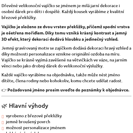
Dřevěné velikonoční vajíčko se jménem je milá jarní dekorace i
osobní dárek pro děti i dospělé. Každý kousek vyrábíme z kvalitní
březové překližky.
Vajíčko je složeno ze dvou vrstev překližky, přičemž spodní vrstva
je ošetřena mořidlem. Díky tomu vzniká krásný kontrast a jemný
3D efekt, který dekoraci dodává hloubku a jedinečný vzhled.
Jemný gravírovaný motiv se zajíčkem dodává dekoraci hravý vzhled a
díky možnosti personalizace vznikne originální ozdoba na míru.
Vajíčko se krásně vyjímá zavěšené na větvičkách ve váze, na jarním
věnci nebo jako drobný dárek do velikonoční výslužky.
Každé vajíčko vyrábíme na objednávku, takže může nést jméno
dítěte, člena rodiny nebo kohokoliv, komu chcete udělat radost.
👉
Požadované jméno prosím uveďte do poznámky k objednávce.
🌿 Hlavní výhody
vyrobeno z březové překližky
jemně broušený povrch
možnost personalizace jménem