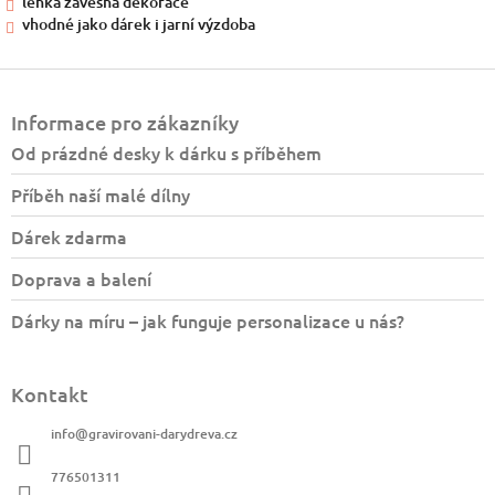
lehká závěsná dekorace
vhodné jako dárek i jarní výzdoba
Z
á
Informace pro zákazníky
p
a
Od prázdné desky k dárku s příběhem
t
Příběh naší malé dílny
í
Dárek zdarma
Doprava a balení
Dárky na míru – jak funguje personalizace u nás?
Kontakt
info
@
gravirovani-darydreva.cz
776501311