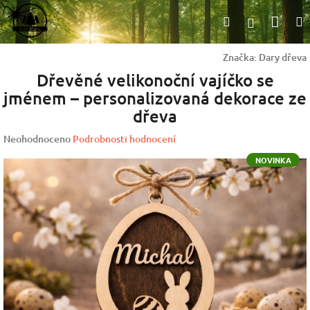
Přejít
Nák
Hledat
na
Přihlášen
obsah
koší
Značka:
Dary dřeva
Dřevěné velikonoční vajíčko se
jménem – personalizovaná dekorace ze
dřeva
Průměrné
Neohodnoceno
Podrobnosti hodnocení
hodnocení
NOVINKA
produktu
je
0,0
z
5
hvězdiček.