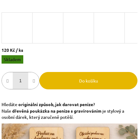
120 Kč
/ ks
Měrná
Skladem
cena:
Do košíku
Hledáte
originální způsob, jak darovat peníze
?
Naše
dřevěná poukázka na peníze s gravírováním
je stylový a
osobní dárek, který zaručeně potěší.