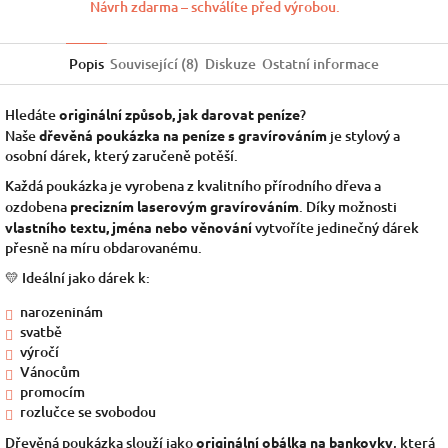
Návrh zdarma – schválíte před výrobou.
Popis
Související (8)
Diskuze
Ostatní informace
Hledáte
originální způsob, jak darovat peníze
?
Naše
dřevěná poukázka na peníze s gravírováním
je stylový a
osobní dárek, který zaručeně potěší.
Každá poukázka je vyrobena z kvalitního přírodního dřeva a
ozdobena
precizním laserovým gravírováním
. Díky možnosti
vlastního textu, jména nebo věnování
vytvoříte jedinečný dárek
přesně na míru obdarovanému.
💛 Ideální jako dárek k:
narozeninám
svatbě
výročí
Vánocům
promocím
rozlučce se svobodou
Dřevěná poukázka slouží jako
originální obálka na bankovky
, která