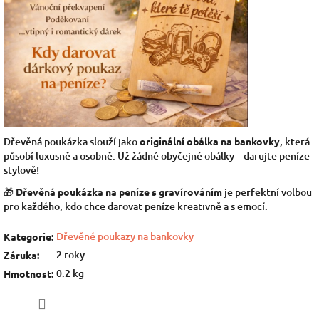
Dřevěná poukázka slouží jako
originální obálka na bankovky
, která
působí luxusně a osobně. Už žádné obyčejné obálky – darujte peníze
stylově!
🎁
Dřevěná poukázka na peníze s gravírováním
je perfektní volbou
pro každého, kdo chce darovat peníze kreativně a s emocí.
Dřevěné poukazy na bankovky
Kategorie
:
2 roky
Záruka
:
0.2 kg
Hmotnost
: