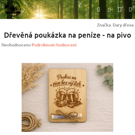
Přejít
Nák
Hledat
na
Přihlášen
obsah
koší
Značka:
Dary dřeva
Dřevěná poukázka na peníze - na pivo
Průměrné
Neohodnoceno
Podrobnosti hodnocení
hodnocení
produktu
je
0,0
z
5
hvězdiček.