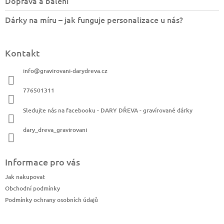
Doprava a balení
Dárky na míru – jak funguje personalizace u nás?
Kontakt
info
@
gravirovani-darydreva.cz
776501311
Sledujte nás na facebooku - DARY DŘEVA - gravírované dárky
dary_dreva_gravirovani
Informace pro vás
Jak nakupovat
Obchodní podmínky
Podmínky ochrany osobních údajů