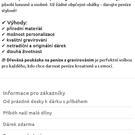
působí luxusně a osobně. Už žádné obyčejné obálky – darujte peníze
stylově!
✔ Výhody:
✔ přírodní materiál
✔ možnost personalizace
✔ kvalitní gravírování
✔ netradiční a originální dárek
✔ dlouhá životnost
🎁
Dřevěná poukázka na peníze s gravírováním
je perfektní volbou
pro každého, kdo chce darovat peníze kreativně a s emocí.
Z
á
Informace pro zákazníky
p
a
Od prázdné desky k dárku s příběhem
t
Příběh naší malé dílny
í
Dárek zdarma