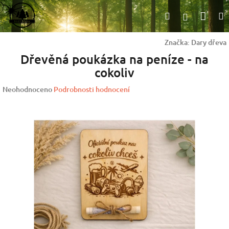
Přejít
Nák
Hledat
na
Přihlášen
obsah
koší
Značka:
Dary dřeva
Dřevěná poukázka na peníze - na
cokoliv
Průměrné
Neohodnoceno
Podrobnosti hodnocení
hodnocení
produktu
je
0,0
z
5
hvězdiček.