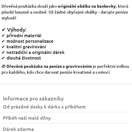
Dřevěná poukázka slouží jako
originální obálka na bankovky
, která
působí luxusně a osobně. Už žádné obyčejné obálky – darujte peníze
stylově!
✔ Výhody:
✔ přírodní materiál
✔ možnost personalizace
✔ kvalitní gravírování
✔ netradiční a originální dárek
✔ dlouhá životnost
🎁
Dřevěná poukázka na peníze s gravírováním
je perfektní volbou
pro každého, kdo chce darovat peníze kreativně a s emocí.
Z
á
Informace pro zákazníky
p
a
Od prázdné desky k dárku s příběhem
t
Příběh naší malé dílny
í
Dárek zdarma