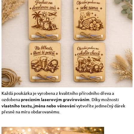
Každá poukázka je vyrobena z kvalitního přírodního dřeva a
ozdobena
precizním laserovým gravírováním
. Díky možnosti
vlastního textu, jména nebo věnování
vytvoříte jedinečný dárek
přesně na míru obdarovanému.