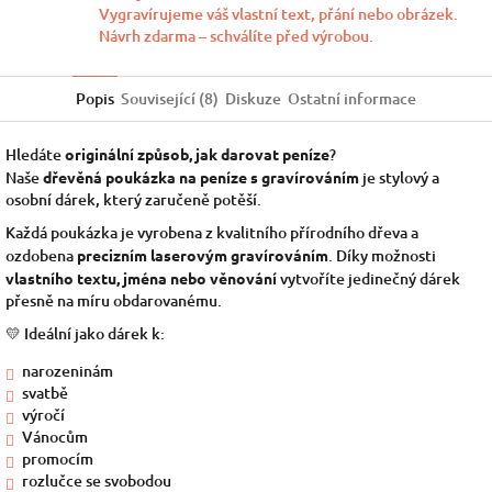
Vygravírujeme váš vlastní text, přání nebo obrázek.
Návrh zdarma – schválíte před výrobou.
Popis
Související (8)
Diskuze
Ostatní informace
Hledáte
originální způsob, jak darovat peníze
?
Naše
dřevěná poukázka na peníze s gravírováním
je stylový a
osobní dárek, který zaručeně potěší.
Každá poukázka je vyrobena z kvalitního přírodního dřeva a
ozdobena
precizním laserovým gravírováním
. Díky možnosti
vlastního textu, jména nebo věnování
vytvoříte jedinečný dárek
přesně na míru obdarovanému.
💛 Ideální jako dárek k:
narozeninám
svatbě
výročí
Vánocům
promocím
rozlučce se svobodou