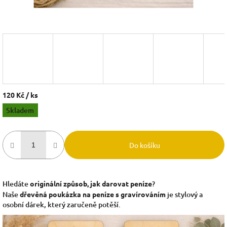
120 Kč
/ ks
Měrná
Skladem
cena:
Do košíku
Hledáte
originální způsob, jak darovat peníze
?
Naše
dřevěná poukázka na peníze s gravírováním
je stylový a
osobní dárek, který zaručeně potěší.