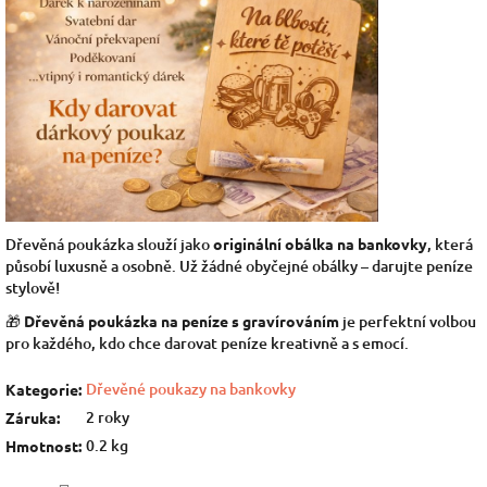
Dřevěná poukázka slouží jako
originální obálka na bankovky
, která
působí luxusně a osobně. Už žádné obyčejné obálky – darujte peníze
stylově!
🎁
Dřevěná poukázka na peníze s gravírováním
je perfektní volbou
pro každého, kdo chce darovat peníze kreativně a s emocí.
Dřevěné poukazy na bankovky
Kategorie
:
2 roky
Záruka
:
0.2 kg
Hmotnost
: