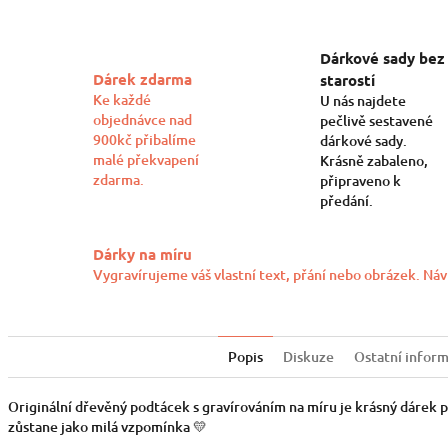
Dárkové sady bez
Dárek zdarma
starostí
Ke každé
U nás najdete
objednávce nad
pečlivě sestavené
900kč přibalíme
dárkové sady.
malé překvapení
Krásně zabaleno,
zdarma.
připraveno k
předání.
Dárky na míru
Vygravírujeme váš vlastní text, přání nebo obrázek. Náv
Popis
Diskuze
Ostatní infor
Originální dřevěný podtácek s gravírováním na míru je krásný dárek pr
zůstane jako milá vzpomínka 💛