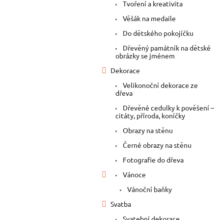
a
Tvoření a kreativita
n
Věšák na medaile
e
Do dětského pokojíčku
l
Dřevěný památník na dětské
obrázky se jménem
Dekorace
Velikonoční dekorace ze
dřeva
Dřevěné cedulky k pověšení –
citáty, příroda, koníčky
Obrazy na stěnu
Černé obrazy na stěnu
Fotografie do dřeva
Vánoce
Vánoční baňky
Svatba
Svatební dekorace