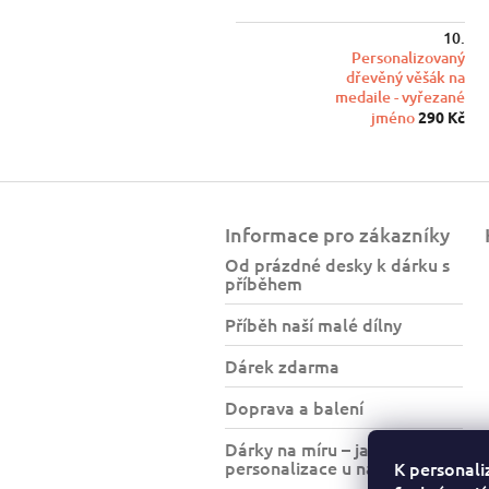
Personalizovaný
dřevěný věšák na
medaile - vyřezané
jméno
290 Kč
Z
á
Informace pro zákazníky
p
a
Od prázdné desky k dárku s
příběhem
t
í
Příběh naší malé dílny
Dárek zdarma
Doprava a balení
Dárky na míru – jak funguje
personalizace u nás?
K personali