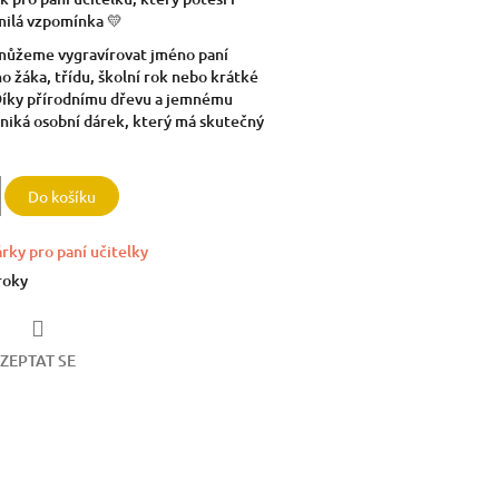
milá vzpomínka 💛
můžeme vygravírovat jméno paní
o žáka, třídu, školní rok nebo krátké
Díky přírodnímu dřevu a jemnému
zniká osobní dárek, který má skutečný
Do košíku
rky pro paní učitelky
roky
ZEPTAT SE
book