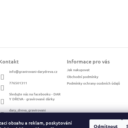
Kontakt
Informace pro vás
Jak nakupovat
info
@
gravirovani-darydreva.cz
Obchodní podmínky
776501311
Podmínky ochrany osobních údajů
Sledujte nás na facebooku - DAR
Y DŘEVA - gravírované dárky
dary_dreva_gravirovani
zaci obsahu a reklam, poskytování
Odmítnout