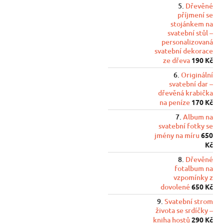
Dřevěné
příjmení se
stojánkem na
svatební stůl –
personalizovaná
svatební dekorace
ze dřeva
190 Kč
Originální
svatební dar –
dřevěná krabička
na peníze
170 Kč
Album na
svatební fotky se
jmény na míru
650
Kč
Dřevěné
fotalbum na
vzpomínky z
dovolené
650 Kč
Svatební strom
života se srdíčky –
kniha hostů
290 Kč