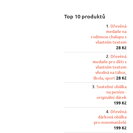
Top 10 produktů
Dřevěná
medaile na
rodinnou chalupu s
vlastním textem
28 Kč
Dřevěná
medaile pro děti s
vlastním textem
vhodná na tábor,
škola, sport
28 Kč
Svatební obálka
na peníze -
originální dárek
199 Kč
Dřevěná
dárková obálka
pro novomanželé
199 Kč