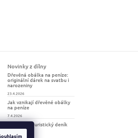
Novinky z dílny
Dřevěná obálka na peníze:
originální dárek na svatbu i
narozeniny
23.4.2026
Jak vznikají dřevěné obálky
na peníze
7.4.2026
Jak vzniká turistický deník
BESKYDY
Souhlasím
30.3.2026