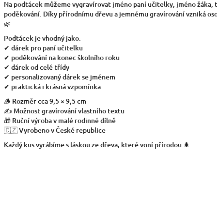
Na podtácek můžeme vygravírovat jméno paní učitelky, jméno žáka, t
poděkování. Díky přírodnímu dřevu a jemnému gravírování vzniká os
🌿
Podtácek je vhodný jako:
✔ dárek pro paní učitelku
✔ poděkování na konec školního roku
✔ dárek od celé třídy
✔ personalizovaný dárek se jménem
✔ praktická i krásná vzpomínka
🪵 Rozměr cca 9,5 × 9,5 cm
✍️ Možnost gravírování vlastního textu
🎁 Ruční výroba v malé rodinné dílně
🇨🇿 Vyrobeno v České republice
Každý kus vyrábíme s láskou ze dřeva, které voní přírodou 🌲