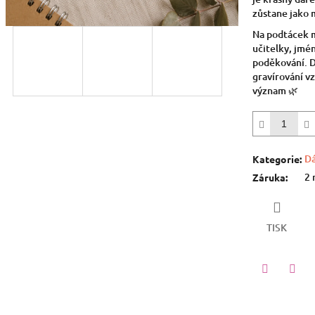
5
zůstane jako 
hvězdiček.
Na podtácek 
učitelky, jmén
poděkování. 
gravírování v
význam 🌿
Dá
Kategorie
:
2 
Záruka
:
TISK
Twitter
Face