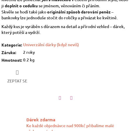
ji
doplnit o cedulku
se jménem, věnováním či přáním.
Skvěle se hodí také jako
originální způsob darování peněz
–
bankovky lze jednoduše stočit do roličky a přivázat ke květině.
Každý kus je vyráběn s důrazem na detail a přírodní vzhled – dárek,
který potěší a vydrží.
Univerzální dárky (když nevíš)
Kategorie
:
2 roky
Záruka
:
0.2 kg
Hmotnost
:
ZEPTAT SE
Twitter
Facebook
Dárek zdarma
Ke každé objednávce nad 900kč přibalíme malé