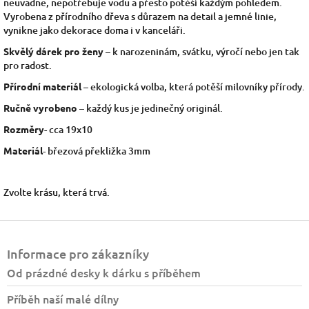
neuvadne, nepotřebuje vodu a přesto potěší každým pohledem.
Vyrobena z přírodního dřeva s důrazem na detail a jemné linie,
vynikne jako dekorace doma i v kanceláři.
Skvělý dárek pro ženy
– k narozeninám, svátku, výročí nebo jen tak
pro radost.
Přírodn
í materiál
– ekologická volba, která potěší milovníky přírody.
Ručně vyrobeno
– každý kus je jedinečný originál.
Rozměry
- cca 19x10
Materiál
- březová překližka 3mm
Zvolte krásu, která trvá.
Z
á
Informace pro zákazníky
p
a
Od prázdné desky k dárku s příběhem
t
Příběh naší malé dílny
í