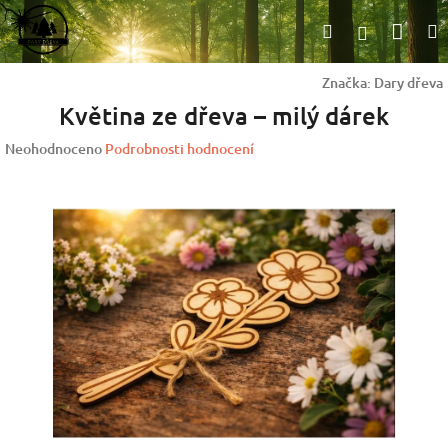
Přejít
Nák
Hledat
na
Přihlášen
obsah
koší
Značka:
Dary dřeva
Květina ze dřeva – milý dárek
Průměrné
Neohodnoceno
Podrobnosti hodnocení
hodnocení
produktu
je
0,0
z
5
hvězdiček.