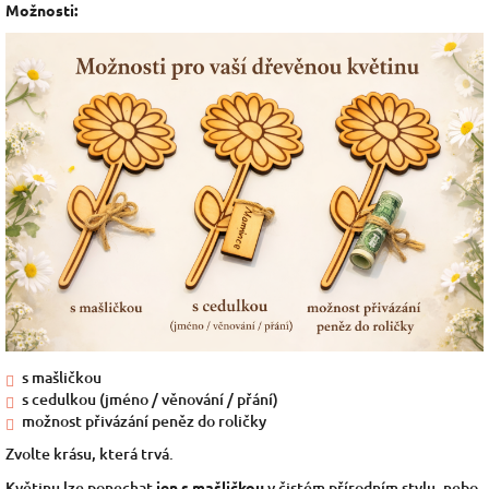
Možnosti:
s mašličkou
s cedulkou (jméno / věnování / přání)
možnost přivázání peněz do roličky
Zvolte krásu, která trvá.
Květinu lze ponechat
jen s mašličkou
v čistém přírodním stylu, nebo