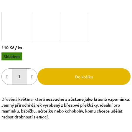
110 Kč
/ ks
Měrná
Skladem
cena:
Do košíku
Dřevěná květina, která
nezvadne a zůstane jako krásná vzpomínka
.
Jemný přírodní dárek vyrobený z březové překližky, ideální pro
maminku, babičku, učitelku nebo kohokoliv, komu chcete udělat
radost drobností s emocí.