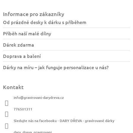
Z
á
Informace pro zákazníky
p
a
Od prázdné desky k dárku s příběhem
t
Příběh naší malé dílny
í
Dárek zdarma
Doprava a balení
Dárky na míru – jak funguje personalizace u nás?
Kontakt
info
@
gravirovani-darydreva.cz
776501311
Sledujte nás na facebooku - DARY DŘEVA - gravírované dárky
dary_dreva_gravirovani