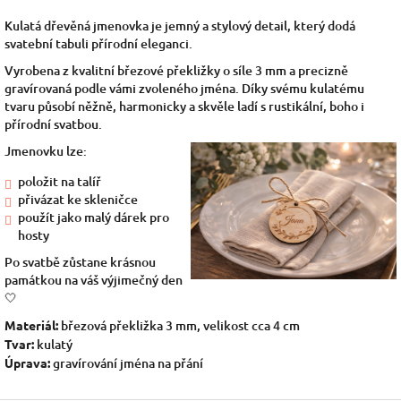
Kulatá dřevěná jmenovka je jemný a stylový detail, který dodá
svatební tabuli přírodní eleganci.
Vyrobena z kvalitní březové překližky o síle 3 mm a precizně
gravírovaná podle vámi zvoleného jména. Díky svému kulatému
tvaru působí něžně, harmonicky a skvěle ladí s rustikální, boho i
přírodní svatbou.
Jmenovku lze:
položit na talíř
přivázat ke skleničce
použít jako malý dárek pro
hosty
Po svatbě zůstane krásnou
památkou na váš výjimečný den
🤍
Materiál:
březová překližka 3 mm, velikost cca 4 cm
Tvar:
kulatý
Úprava:
gravírování jména na přání