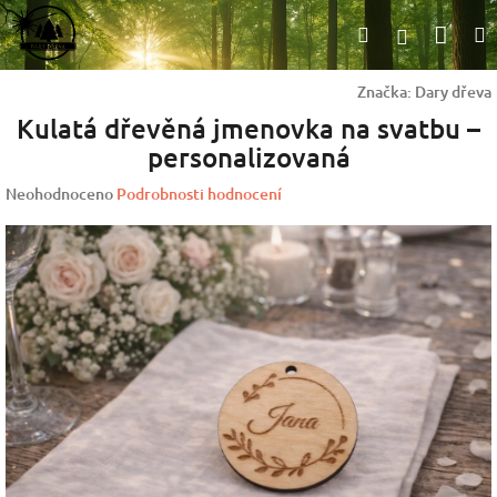
Přejít
Nák
Hledat
na
Přihlášen
obsah
koší
Značka:
Dary dřeva
Kulatá dřevěná jmenovka na svatbu –
personalizovaná
Průměrné
Neohodnoceno
Podrobnosti hodnocení
hodnocení
produktu
je
0,0
z
5
hvězdiček.