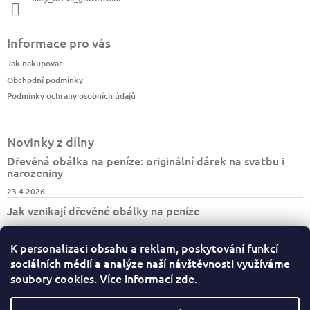
Informace pro vás
Jak nakupovat
Obchodní podmínky
Podmínky ochrany osobních údajů
Novinky z dílny
Dřevěná obálka na peníze: originální dárek na svatbu i
narozeniny
23.4.2026
Jak vznikají dřevěné obálky na peníze
7.4.2026
K personalizaci obsahu a reklam, poskytování funkcí
Jak vzniká turistický deník BESKYDY
sociálních médií a analýze naší návštěvnosti využíváme
30.3.2026
soubory cookies. Více informací
zde
.