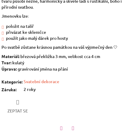
tvaru působí něžně, harmonicky a skvěle ladí s rustikální, boho i
přírodní svatbou.
Jmenovku lze:
položit na talíř
přivázat ke skleničce
použít jako malý dárek pro hosty
Po svatbě zůstane krásnou památkou na váš výjimečný den 🤍
Materiál:
březová překližka 3 mm, velikost cca 4 cm
Tvar:
kulatý
Úprava:
gravírování jména na přání
Svatební dekorace
Kategorie
:
2 roky
Záruka
:
ZEPTAT SE