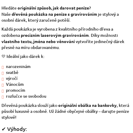
Hledáte
originální způsob, jak darovat peníze
?
Naše
dřevěná poukázka na peníze s gravírováním
je stylový a
osobní dárek, který zaručeně potěší.
Každá poukázka je vyrobena z kvalitního přírodního dřeva a
ozdobena
precizním laserovým gravírováním
. Díky možnosti
vlastního textu, jména nebo věnování
vytvoříte jedinečný dárek
přesně na míru obdarovanému.
💛 Ideální jako dárek k:
narozeninám
svatbě
výročí
Vánocům
promocím
rozlučce se svobodou
Dřevěná poukázka slouží jako
originální obálka na bankovky
, která
působí luxusně a osobně. Už žádné obyčejné obálky – darujte peníze
stylově!
✔ Výhody: