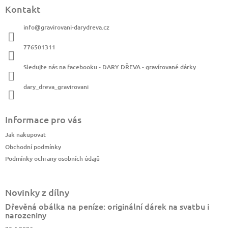
Kontakt
info
@
gravirovani-darydreva.cz
776501311
Sledujte nás na facebooku - DARY DŘEVA - gravírované dárky
dary_dreva_gravirovani
Informace pro vás
Jak nakupovat
Obchodní podmínky
Podmínky ochrany osobních údajů
Novinky z dílny
Dřevěná obálka na peníze: originální dárek na svatbu i
narozeniny