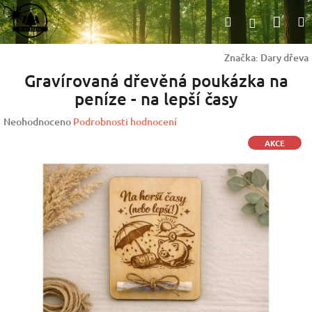
Přejít
Nák
Hledat
na
Přihlášen
obsah
koší
Značka:
Dary dřeva
Gravírovaná dřevěná poukázka na
peníze - na lepší časy
Průměrné
Neohodnoceno
Podrobnosti hodnocení
hodnocení
AKCE
produktu
je
0,0
z
5
hvězdiček.