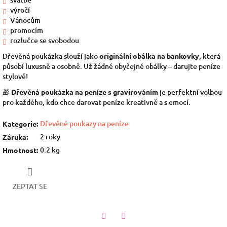
výročí
Vánocům
promocím
rozlučce se svobodou
Dřevěná poukázka slouží jako
originální obálka na bankovky
, která
působí luxusně a osobně. Už žádné obyčejné obálky – darujte peníze
stylově!
🎁
Dřevěná poukázka na peníze s gravírováním
je perfektní volbou
pro každého, kdo chce darovat peníze kreativně a s emocí.
Dřevěné poukazy na peníze
Kategorie
:
2 roky
Záruka
:
0.2 kg
Hmotnost
:
ZEPTAT SE