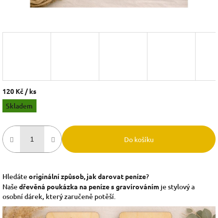
120 Kč
/ ks
Měrná
Skladem
cena:
Do košíku
Hledáte
originální způsob, jak darovat peníze
?
Naše
dřevěná poukázka na peníze s gravírováním
je stylový a
osobní dárek, který zaručeně potěší.