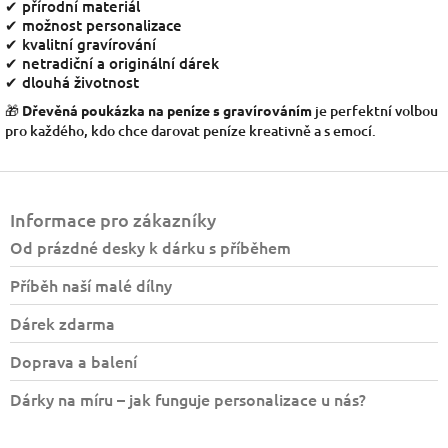
✔ přírodní materiál
✔ možnost personalizace
✔ kvalitní gravírování
✔ netradiční a originální dárek
✔ dlouhá životnost
🎁
Dřevěná poukázka na peníze s gravírováním
je perfektní volbou
pro každého, kdo chce darovat peníze kreativně a s emocí.
Z
á
Informace pro zákazníky
p
a
Od prázdné desky k dárku s příběhem
t
Příběh naší malé dílny
í
Dárek zdarma
Doprava a balení
Dárky na míru – jak funguje personalizace u nás?