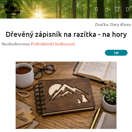
Přejít
Nák
Hledat
na
Přihlášen
obsah
koší
Značka:
Dary dřeva
Dřevěný zápisník na razítka - na hory
Průměrné
Neohodnoceno
Podrobnosti hodnocení
hodnocení
TIP
produktu
je
0,0
z
5
hvězdiček.