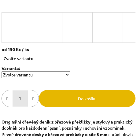
od
190 Kč
/ ks
Měrná
Zvolte variantu
cena:
Varianta:
Do košíku
Originální
dřevěný deník z březové překližky
je stylový a praktický
doplněk pro každodenní psaní, poznámky i uchování vzpomínek.
Pevné
dřevěné desky z březové překližky o síle 3 mm
chrání obsah