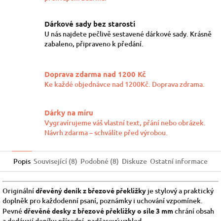
Dárkové sady bez starostí
U nás najdete pečlivě sestavené dárkové sady. Krásně
zabaleno, připraveno k předání.
Doprava zdarma nad 1200 Kč
Ke každé objednávce nad 1200Kč. Doprava zdrama.
Dárky na míru
Vygravírujeme váš vlastní text, přání nebo obrázek.
Návrh zdarma – schválíte před výrobou.
Popis
Související (8)
Podobné (8)
Diskuze
Ostatní informace
Originální
dřevěný deník z březové překližky
je stylový a praktický
doplněk pro každodenní psaní, poznámky i uchování vzpomínek.
Pevné
dřevěné desky z březové překližky o síle 3 mm
chrání obsah
a dodávají deníku přírodní, nadčasový vzhled.