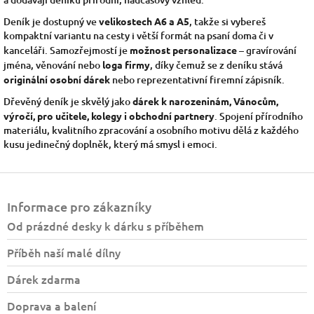
Deník je dostupný ve
velikostech A6 a A5
, takže si vybereš
kompaktní variantu na cesty i větší formát na psaní doma či v
kanceláři. Samozřejmostí je
možnost personalizace
– gravírování
jména, věnování nebo
loga firmy
, díky čemuž se z deníku stává
originální osobní dárek
nebo reprezentativní firemní zápisník.
Dřevěný deník je skvělý jako
dárek k narozeninám, Vánocům,
výročí, pro učitele, kolegy i obchodní partnery
. Spojení přírodního
materiálu, kvalitního zpracování a osobního motivu dělá z každého
kusu jedinečný doplněk, který má smysl i emoci.
Z
á
Informace pro zákazníky
p
a
Od prázdné desky k dárku s příběhem
t
Příběh naší malé dílny
í
Dárek zdarma
Doprava a balení