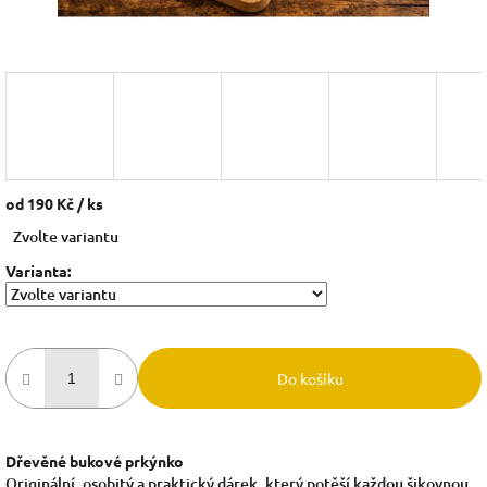
od
190 Kč
/ ks
Měrná
Zvolte variantu
cena:
Varianta:
Do košíku
Dřevěné bukové prkýnko
Originální, osobitý a praktický dárek, který potěší každou šikovnou