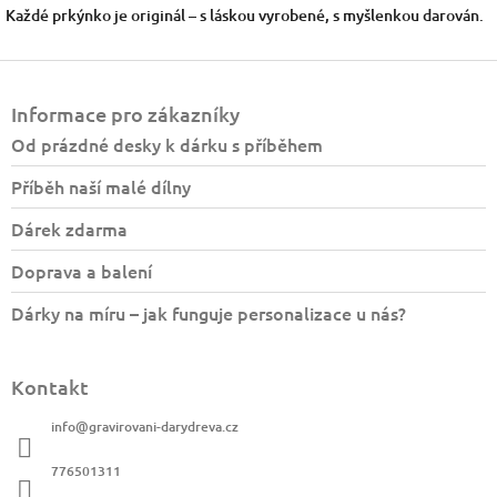
Každé prkýnko je originál – s láskou vyrobené, s myšlenkou darován.
Z
á
Informace pro zákazníky
p
a
Od prázdné desky k dárku s příběhem
t
Příběh naší malé dílny
í
Dárek zdarma
Doprava a balení
Dárky na míru – jak funguje personalizace u nás?
Kontakt
info
@
gravirovani-darydreva.cz
776501311