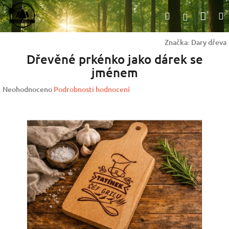
Přejít
Nák
Hledat
na
Přihlášen
obsah
koší
Značka:
Dary dřeva
Dřevěné prkénko jako dárek se
jménem
Průměrné
Neohodnoceno
Podrobnosti hodnocení
hodnocení
produktu
je
0,0
z
5
hvězdiček.