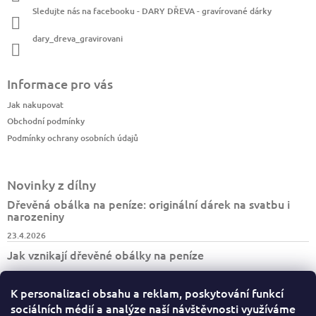
Sledujte nás na facebooku - DARY DŘEVA - gravírované dárky
dary_dreva_gravirovani
Informace pro vás
Jak nakupovat
Obchodní podmínky
Podmínky ochrany osobních údajů
Novinky z dílny
Dřevěná obálka na peníze: originální dárek na svatbu i
narozeniny
23.4.2026
Jak vznikají dřevěné obálky na peníze
7.4.2026
K personalizaci obsahu a reklam, poskytování funkcí
Jak vzniká turistický deník BESKYDY
sociálních médií a analýze naší návštěvnosti využíváme
30.3.2026