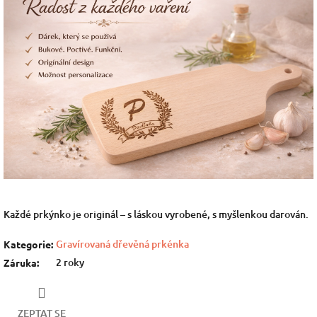
Každé prkýnko je originál – s láskou vyrobené, s myšlenkou darován.
Gravírovaná dřevěná prkénka
Kategorie
:
2 roky
Záruka
:
ZEPTAT SE