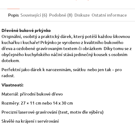
Popis
Související (6)
Podobné (8)
Diskuze
Ostatní informace
Dřevěné bukové prkýnko
Originální, osobitý a praktický dárek, který potěší každou šikovnou
kuchařku i kuchaře! Prkýnko je vyrobeno z kvalitního bukového
dřeva a ozdobené gravírovaným textem či obrázkem Díky tomu se z
obyčejného kuchyňského náčiní stává jedinečný kousek s osobním
dotekem.
Perfektní jako dárek k narozeninám, svátku nebo jen tak – pro
radost.
Vlastnosti:
Materiál: přírodní bukové dřevo
Rozměry: 27 × 11 cm nebo 14 x 30 cm
Precizní laserové gravírování (text, motiv dle výběru)
Skvělé na krájení i servírování