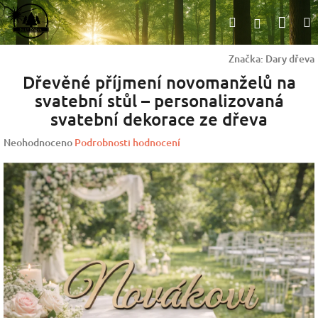
Přejít
Nák
Hledat
na
Přihlášen
obsah
koší
Značka:
Dary dřeva
Dřevěné příjmení novomanželů na
svatební stůl – personalizovaná
svatební dekorace ze dřeva
Průměrné
Neohodnoceno
Podrobnosti hodnocení
hodnocení
produktu
je
0,0
z
5
hvězdiček.