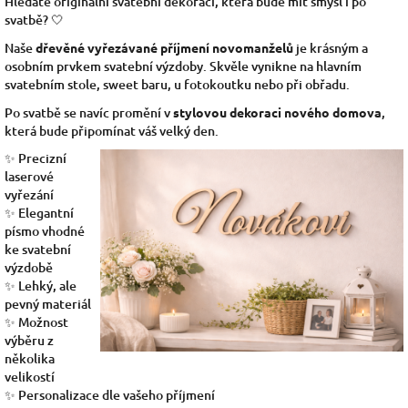
Hledáte originální svatební dekoraci, která bude mít smysl i po
svatbě? 🤍
Naše
dřevěné vyřezávané příjmení novomanželů
je krásným a
osobním prvkem svatební výzdoby. Skvěle vynikne na hlavním
svatebním stole, sweet baru, u fotokoutku nebo při obřadu.
Po svatbě se navíc promění v
stylovou dekoraci nového domova
,
která bude připomínat váš velký den.
✨ Precizní
laserové
vyřezání
✨ Elegantní
písmo vhodné
ke svatební
výzdobě
✨ Lehký, ale
pevný materiál
✨ Možnost
výběru z
několika
velikostí
✨ Personalizace dle vašeho příjmení