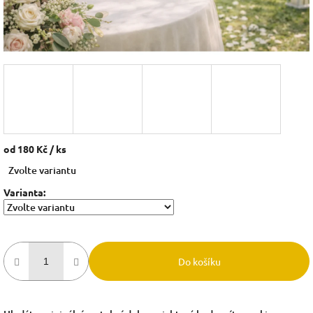
od
180 Kč
/ ks
Měrná
Zvolte variantu
cena:
Varianta:
Do košíku