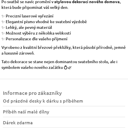
Po svatbě se navíc promění v
stylovou dekoraci nového domova
,
která bude připomínat váš velký den.
✨ Precizní laserové vyřezání
✨ Elegantní písmo vhodné ke svatební výzdobě
✨ Lehký, ale pevný materiál
✨ Možnost výběru z několika velikostí
✨ Personalizace dle vašeho příjmení
Vyrobeno z kvalitní březové překližky, která působí přírodně, jemně
a luxusně zároveň.
Tato dekorace se stane nejen dominantou svatebního stolu, ale i
symbolem vašeho nového začátku 💍🌿
Z
á
Informace pro zákazníky
p
a
Od prázdné desky k dárku s příběhem
t
Příběh naší malé dílny
í
Dárek zdarma