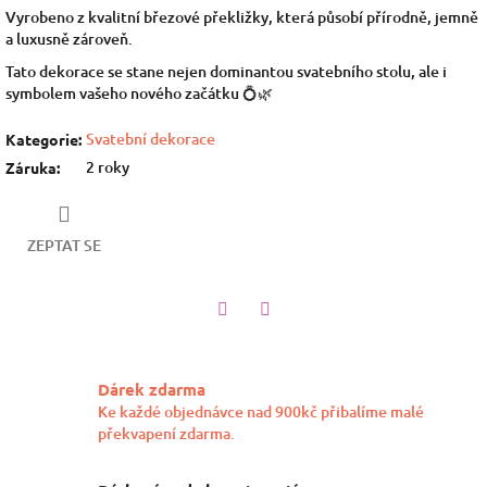
Vyrobeno z kvalitní březové překližky, která působí přírodně, jemně
a luxusně zároveň.
Tato dekorace se stane nejen dominantou svatebního stolu, ale i
symbolem vašeho nového začátku 💍🌿
Svatební dekorace
Kategorie
:
2 roky
Záruka
:
ZEPTAT SE
Twitter
Facebook
Dárek zdarma
Ke každé objednávce nad 900kč přibalíme malé
překvapení zdarma.