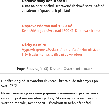
Dárkové sady bez starostí
U nás najdete pečlivě sestavené dárkové sady. Krásně
zabaleno, připraveno k předání.
Doprava zdarma nad 1200 Kč
Ke každé objednávce nad 1200Kč. Doprava zdrama.
Dárky na míru
Vygravírujeme váš vlastní text, přání nebo obrázek.
Návrh zdarma – schválíte před výrobou.
Popis
Související (3)
Diskuze
Ostatní informace
Hledáte originální svatební dekoraci, která bude mít smysl i po
svatbě? 🤍
Naše
dřevěné vyřezávané příjmení novomanželů
je krásným a
osobním prvkem svatební výzdoby. Skvěle vynikne na hlavním
svatebním stole, sweet baru, u fotokoutku nebo při obřadu.