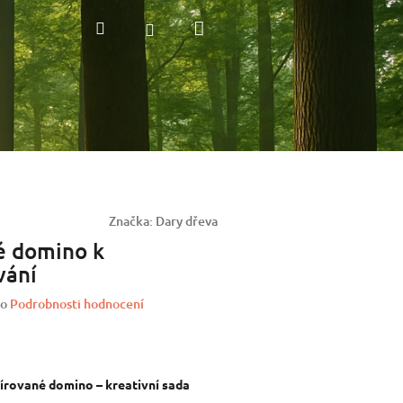
Nákupní
Hledat
Přihlášení
košík
Značka:
Dary dřeva
é domino k
vání
o
Podrobnosti hodnocení
írované domino – kreativní sada