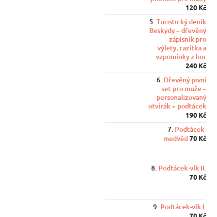
120 Kč
Turistický deník
Beskydy – dřevěný
zápisník pro
výlety, razítka a
vzpomínky z hor
240 Kč
Dřevěný pivní
set pro muže –
personalizovaný
otvírák + podtácek
190 Kč
Podtácek-
medvěd
70 Kč
Podtácek-vlk II.
70 Kč
Podtácek-vlk I.
70 Kč