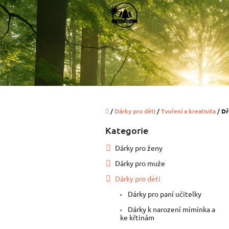
Přejít
na
obsah
Domů
/
Dárky pro děti
/
Tvoření a kreativita
/
Dř
P
Kategorie
Přeskočit
o
kategorie
s
Dárky pro ženy
t
Dárky pro muže
r
a
Dárky pro děti
n
Dárky pro paní učitelky
n
í
Dárky k narození miminka a
ke křtinám
p