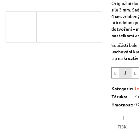
5
Originální do
hvězdiček.
síle 3 mm. Sa
4 cm
, zdoben
přírodnímu pr
dotvoření – m
pastelkami
a 
Součástí balen
uschování
kar
tip na
kreativ
Tv
Kategorie
:
2 
Záruka
:
0.
Hmotnost
:
TISK