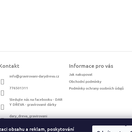
Kontakt
Informace pro vás
Jak nakupovat
info
@
gravirovani-darydreva.cz
Obchodní podmínky
776501311
Podmínky ochrany osobních údajů
Sledujte nás na facebooku - DAR
Y DŘEVA - gravírované dárky
dary_dreva_gravirovani
zaci obsahu a reklam, poskytování