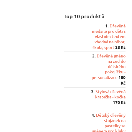
Top 10 produktů
Dřevěná
medaile pro děti s
vlastním textem
vhodná na tábor,
škola, sport
28 Kč
Dřevěné jméno
na zeď do
dětského
pokojíčku -
personalizace
180
Kč
Stylová dřevěná
krabička - kočka
170 Kč
Dětský dřevěný
stojánek na
pastelky se
jménem pro kluky