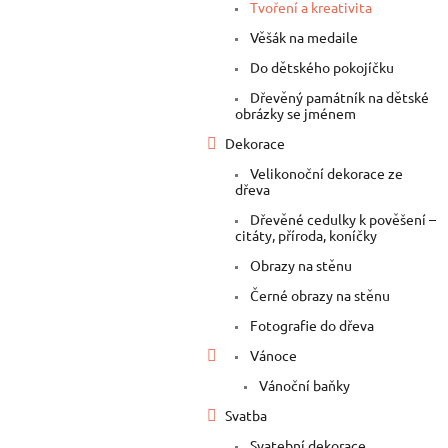
a
Tvoření a kreativita
n
Věšák na medaile
e
Do dětského pokojíčku
l
Dřevěný památník na dětské
obrázky se jménem
Dekorace
Velikonoční dekorace ze
dřeva
Dřevěné cedulky k pověšení –
citáty, příroda, koníčky
Obrazy na stěnu
Černé obrazy na stěnu
Fotografie do dřeva
Vánoce
Vánoční baňky
Svatba
Svatební dekorace