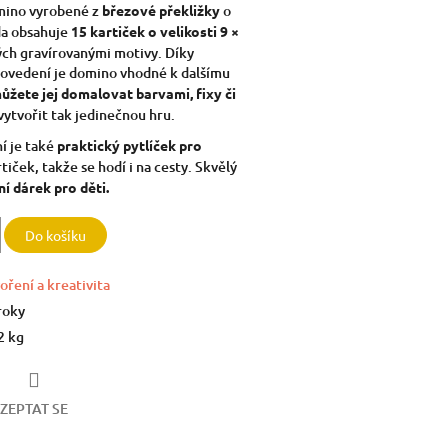
mino vyrobené z
březové překližky
o
da obsahuje
15 kartiček o velikosti 9 ×
ých gravírovanými motivy. Díky
ovedení je domino vhodné k dalšímu
ůžete jej domalovat barvami, fixy či
vytvořit tak jedinečnou hru.
í je také
praktický pytlíček pro
tiček, takže se hodí i na cesty. Skvělý
ní dárek pro děti.
Do košíku
oření a kreativita
roky
2 kg
ZEPTAT SE