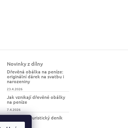
Novinky z dílny
Dřevěná obálka na peníze:
originální dárek na svatbu i
narozeniny
23.4.2026
Jak vznikají dřevěné obálky
na peníze
7.4.2026
Jak vzniká turistický deník
BESKYDY