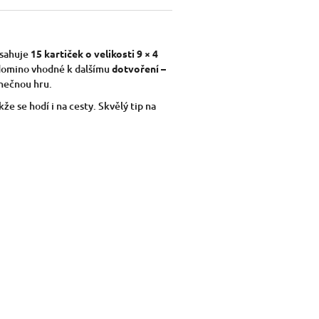
bsahuje
15 kartiček o velikosti 9 × 4
 domino vhodné k dalšímu
dotvoření –
inečnou hru.
kže se hodí i na cesty. Skvělý tip na