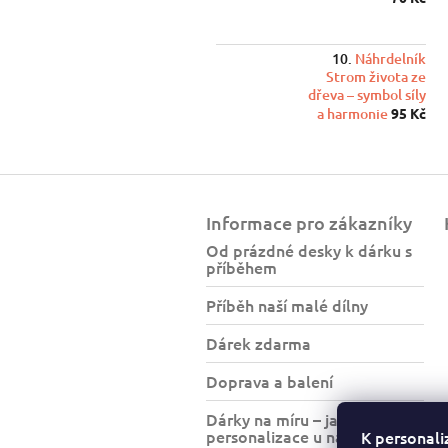
Náhrdelník
Strom života ze
dřeva – symbol síly
a harmonie
95 Kč
Z
á
Informace pro zákazníky
p
a
Od prázdné desky k dárku s
příběhem
t
í
Příběh naší malé dílny
Dárek zdarma
Doprava a balení
Dárky na míru – jak funguje
personalizace u nás?
K personali