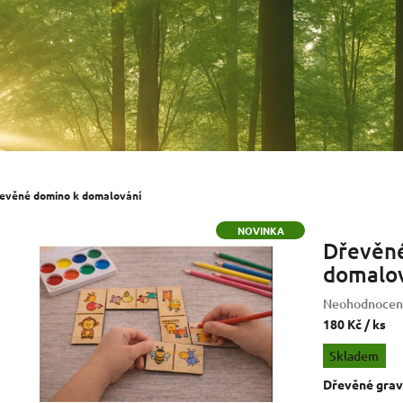
evěné domino k domalování
NOVINKA
Dřevěn
domalo
Průměrné
Neohodnocen
hodnocení
180 Kč
/ ks
produktu
Měrná
Skladem
je
cena:
0,0
Dřevěné grav
z