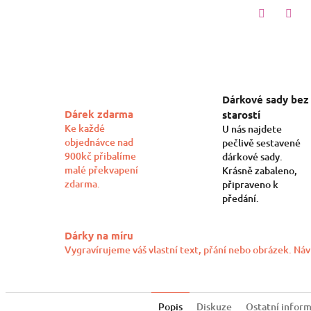
Twitter
Face
Dárkové sady bez
Dárek zdarma
starostí
Ke každé
U nás najdete
objednávce nad
pečlivě sestavené
900kč přibalíme
dárkové sady.
malé překvapení
Krásně zabaleno,
zdarma.
připraveno k
předání.
Dárky na míru
Vygravírujeme váš vlastní text, přání nebo obrázek. Náv
Popis
Diskuze
Ostatní infor